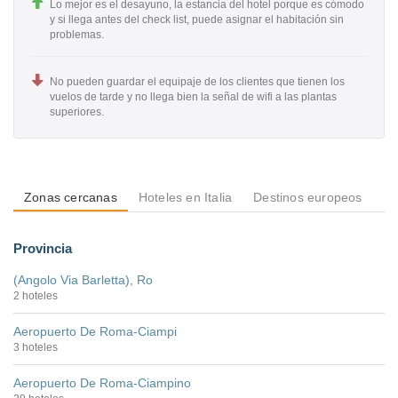
Lo mejor es el desayuno, la estancia del hotel porque es cómodo
y si llega antes del check list, puede asignar el habitación sin
problemas.
No pueden guardar el equipaje de los clientes que tienen los
vuelos de tarde y no llega bien la señal de wifi a las plantas
superiores.
Zonas cercanas
Hoteles en Italia
Destinos europeos
De
Provincia
(Angolo Via Barletta), Ro
2 hoteles
Aeropuerto De Roma-Ciampi
3 hoteles
Aeropuerto De Roma-Ciampino