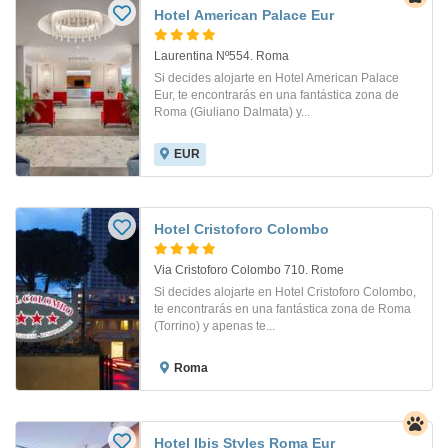
Hotel American Palace Eur
Laurentina Nº554. Roma
Si decides alojarte en Hotel American Palace
Eur, te encontrarás en una fantástica zona de
Roma (Giuliano Dalmata) y...
EUR
Hotel Cristoforo Colombo
Via Cristoforo Colombo 710. Rome
Si decides alojarte en Hotel Cristoforo Colombo,
te encontrarás en una fantástica zona de Roma
(Torrino) y apenas te...
Roma
Hotel Ibis Styles Roma Eur