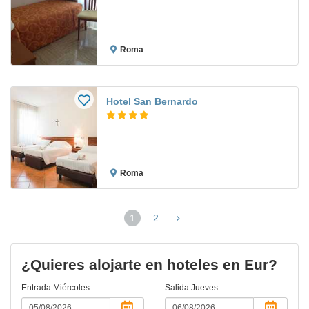
Roma
Hotel San Bernardo
Roma
1
2
(página
actual)
¿Quieres alojarte en hoteles en Eur?
Entrada
Miércoles
Salida
Jueves