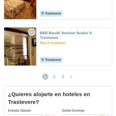
Trastevere
B&B Bandb Ventisei Scalini A
Trastevere
Bed & breakfast
Trastevere
1
2
3
(página
actual)
¿Quieres alojarte en hoteles en
Trastevere?
Entrada
Sábado
Salida
Domingo