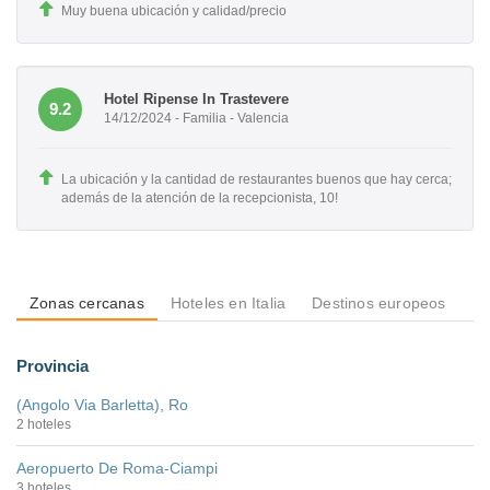
Muy buena ubicación y calidad/precio
Hotel Ripense In Trastevere
9.2
14/12/2024 - Familia - Valencia
La ubicación y la cantidad de restaurantes buenos que hay cerca;
además de la atención de la recepcionista, 10!
Zonas cercanas
Hoteles en Italia
Destinos europeos
De
Provincia
(Angolo Via Barletta), Ro
2 hoteles
Aeropuerto De Roma-Ciampi
3 hoteles