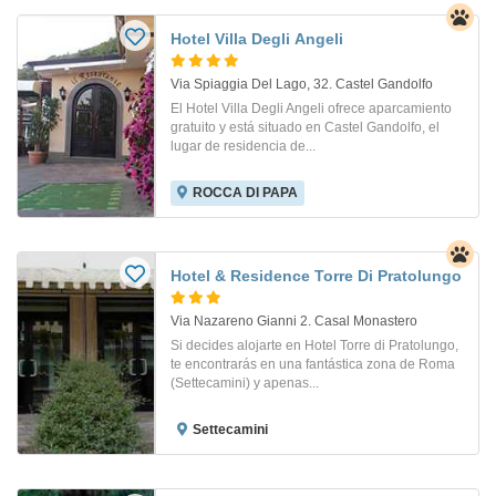
Hotel Villa Degli Angeli
Via Spiaggia Del Lago, 32. Castel Gandolfo
El Hotel Villa Degli Angeli ofrece aparcamiento
gratuito y está situado en Castel Gandolfo, el
lugar de residencia de...
ROCCA DI PAPA
Hotel & Residence Torre Di Pratolungo
Via Nazareno Gianni 2. Casal Monastero
Si decides alojarte en Hotel Torre di Pratolungo,
te encontrarás en una fantástica zona de Roma
(Settecamini) y apenas...
Settecamini