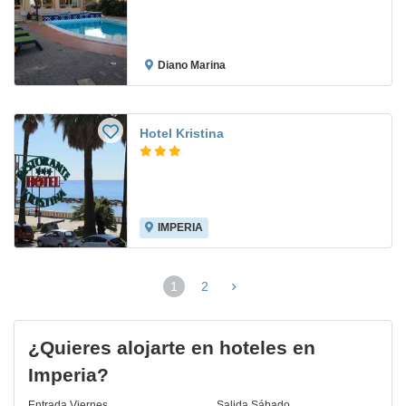
Diano Marina
Hotel Kristina
IMPERIA
1
2
(página
actual)
¿Quieres alojarte en hoteles en
Imperia?
Entrada
Viernes
Salida
Sábado