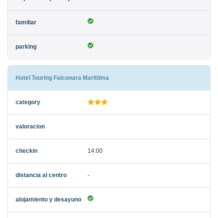
Hotel Touring Falconara Marittima
14:00
-