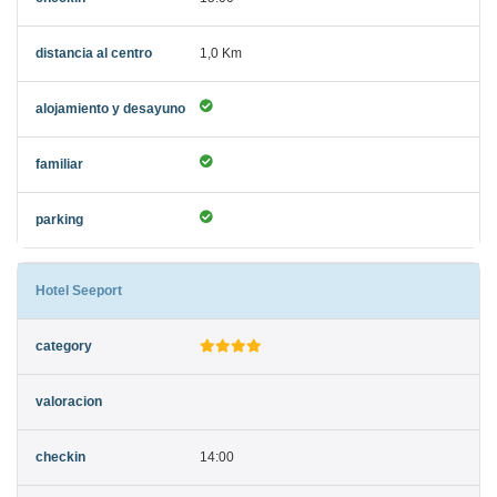
1,0 Km
Hotel Seeport
14:00