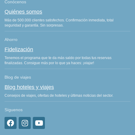
Conócenos
Quiénes somos
Más de 500.000 clientes satisfechos. Confirmación inmediata, total
seguridad y garantía. Sin sorpresas.
Ahorro
Fidelización
Tenemos el programa que te da más saldo por todas tus reservas
finalizadas. Consigue más por lo que ya haces: ¡viajar!
Blog de viajes
Blog hoteles y viajes
Consejos de viajes, ofertas de hoteles y últimas noticias del sector.
Síguenos