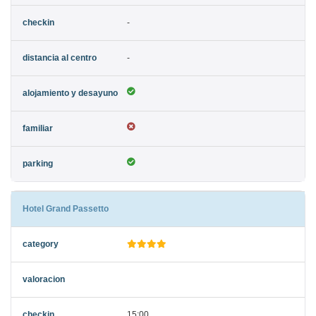
-
-
Hotel Grand Passetto
15:00