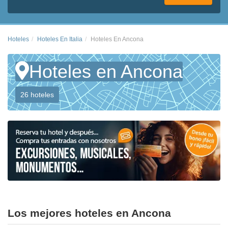
Hoteles
Hoteles En Italia
Hoteles En Ancona
Hoteles en Ancona
26 hoteles
Los mejores hoteles en Ancona