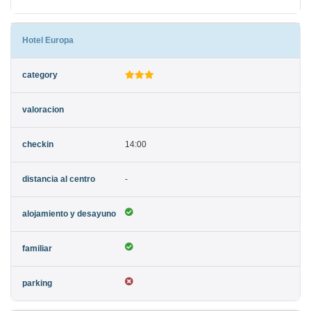
Hotel Europa
14:00
-