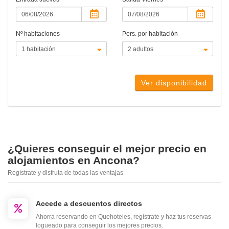
Nº habitaciones
Pers. por habitación
Ver disponibilidad
¿Quieres conseguir el mejor precio en
alojamientos en Ancona?
Regístrate y disfruta de todas las ventajas
Accede a descuentos directos
Ahorra reservando en Quehoteles, regístrate y haz tus reservas
logueado para conseguir los mejores precios.