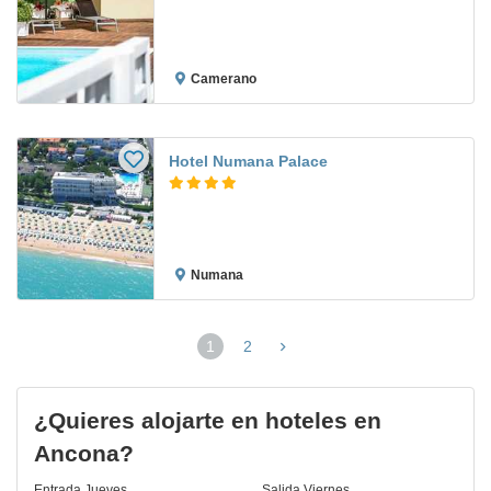
Camerano
Hotel Numana Palace
Numana
1
2
(página
actual)
¿Quieres alojarte en hoteles en
Ancona?
Entrada
Jueves
Salida
Viernes