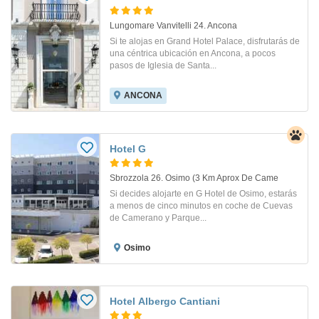
Lungomare Vanvitelli 24. Ancona
Si te alojas en Grand Hotel Palace, disfrutarás de
una céntrica ubicación en Ancona, a pocos
pasos de Iglesia de Santa...
ANCONA
Hotel G
Sbrozzola 26. Osimo (3 Km Aprox De Came
Si decides alojarte en G Hotel de Osimo, estarás
a menos de cinco minutos en coche de Cuevas
de Camerano y Parque...
Osimo
Hotel Albergo Cantiani