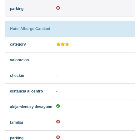
Hotel Albergo Cantiani
-
-