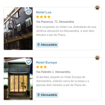
Hotel Lux
Via Piacenza, 72. Alessandria
Si te hospedas en Hotel Lux, disfrutarás de una
céntrica ubicación en Alessandria, a solo diez
minutos a pie de Plaza...
Alessandria
Hotel Europa
Via Palestro 1. Alessandria
Si decides alojarte en Hotel Europa de
Alessandria, estarás cerca de la playa y a
apenas diez minutos a pie de Plaza de...
Alessandria