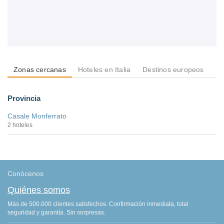
Zonas cercanas
Hoteles en Italia
Destinos europeos
De
Provincia
Casale Monferrato
2 hoteles
Conócenos
Quiénes somos
Más de 500.000 clientes satisfechos. Confirmación inmediata, total
seguridad y garantía. Sin sorpresas.