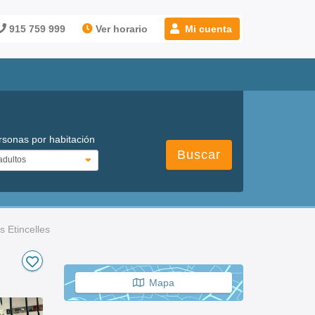
915 759 999
Ver horario
Mi cuenta
rsonas por habitación
Buscar
s Etincelles
Mapa