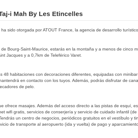
Taj-i Mah By Les Etincelles
nto ha sido otorgada por ATOUT France, la agencia de desarrollo turístic
les de Bourg-Saint-Maurice, estarás en la montaña y a menos de cinco m
int Jacques y a 0,7km de Teleférico Varet.
s 48 habitaciones con decoraciones diferentes, equipadas con minibar 
e mantendrá en contacto con los tuyos. Además, podrás disfrutar de can
secadores de pelo.
que ofrece masajes. Además del acceso directo a las pistas de esquí, es
et wifi gratis, servicios de conserjería y servicio de cuidado infantil 
.Tendrás un centro de negocios, periódicos gratuitos en el vestíbulo y 
io de transporte al aeropuerto (ida y vuelta) de pago y aparcamiento 