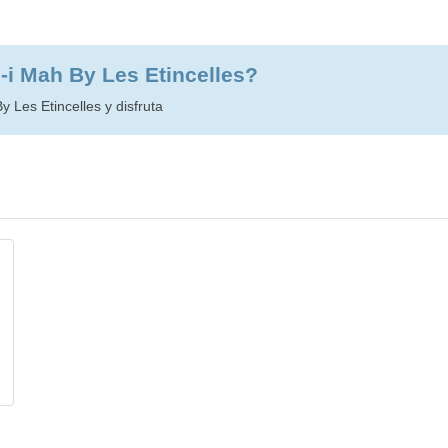
j-i Mah By Les Etincelles?
y Les Etincelles y disfruta