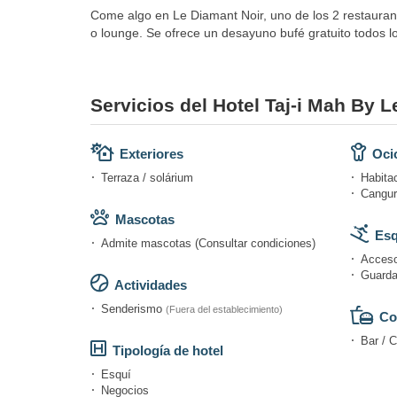
Come algo en Le Diamant Noir, uno de los 2 restaurante
o lounge. Se ofrece un desayuno bufé gratuito todos l
Servicios del Hotel Taj-i Mah By L
Exteriores
Ocio
Terraza / solárium
Habitac
Canguro
Mascotas
Esq
Admite mascotas (Consultar condiciones)
Acceso
Guarda
Actividades
Senderismo
(Fuera del establecimiento)
Co
Bar / C
Tipología de hotel
Esquí
Negocios