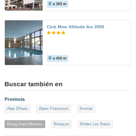
a 365 m
Club Mmv Altitude Arc 2000
a 450 m
Buscar también en
Provincia
Alpe D'huez
Alpes Franceses
Avoriaz
Bourg-Saint-Maurice
Briançon
Brides Les Bains