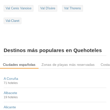
Val Cenis Vanoise
Val D'isère
Val Thorens
Val-Claret
Destinos más populares en Quehoteles
Ciudades españolas
Zonas de playas más reservadas
Costa
A Coruña
71 hoteles
Albacete
19 hoteles
Alicante