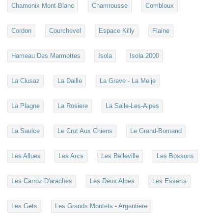
Chamonix Mont-Blanc
Chamrousse
Combloux
Cordon
Courchevel
Espace Killy
Flaine
Hameau Des Marmottes
Isola
Isola 2000
La Clusaz
La Daille
La Grave - La Meije
La Plagne
La Rosiere
La Salle-Les-Alpes
La Saulce
Le Crot Aux Chiens
Le Grand-Bornand
Les Allues
Les Arcs
Les Belleville
Les Bossons
Les Carroz D'araches
Les Deux Alpes
Les Esserts
Les Gets
Les Grands Montets - Argentiere