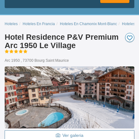
Hoteles
Hoteles En Francia
Hoteles En Chamonix Mont-Blanc
Hoteles E
Hotel Residence P&V Premium
Arc 1950 Le Village
Arc 1950 , 73700 Bourg Saint Maurice
Ver galeria