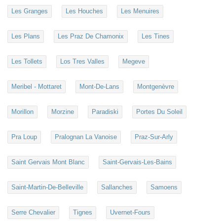
Les Granges
Les Houches
Les Menuires
Les Plans
Les Praz De Chamonix
Les Tines
Les Tollets
Los Tres Valles
Megeve
Meribel - Mottaret
Mont-De-Lans
Montgenèvre
Morillon
Morzine
Paradiski
Portes Du Soleil
Pra Loup
Pralognan La Vanoise
Praz-Sur-Arly
Saint Gervais Mont Blanc
Saint-Gervais-Les-Bains
Saint-Martin-De-Belleville
Sallanches
Samoens
Serre Chevalier
Tignes
Uvernet-Fours