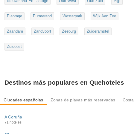
Nieuwmarkt En Lastage
Oud West
Oud Zuid
Pijp
Plantage
Purmerend
Westerpark
Wijk Aan Zee
Zaandam
Zandvoort
Zeeburg
Zuideramstel
Zuidoost
Destinos más populares en Quehoteles
Ciudades españolas
Zonas de playas más reservadas
Costa
A Coruña
71 hoteles