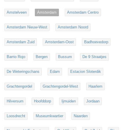
Amstelveen
Ámsterdam
Amsterdam Centro
Amsterdam Nieuw-West
Amsterdam Noord
Amsterdam Zuid
Amsterdam-Oost
Badhoevedorp
Barrio Rojo
Bergen
Bussum
De 9 Straatjes
De Weteringschans
Edam
Estacion Sloterdik
Grachtengordel
Grachtengordel-West
Haarlem
Hilversum
Hoofddorp
Ijmuiden
Jordaan
Loosdrecht
Museumkwartier
Naarden