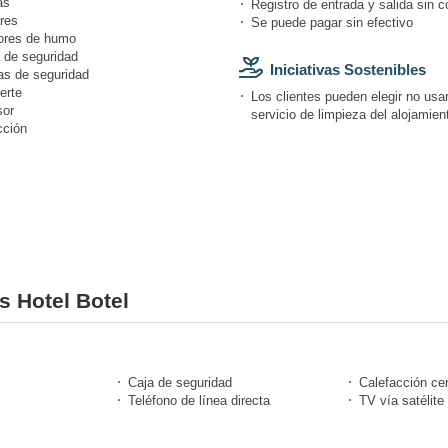
as
Registro de entrada y salida sin c
res
Se puede pagar sin efectivo
ores de humo
 de seguridad
Iniciativas Sostenibles
s de seguridad
erte
Los clientes pueden elegir no usar
or
servicio de limpieza del alojamien
cción
s Hotel Botel
Caja de seguridad
Calefacción cen
Teléfono de línea directa
TV vía satélite