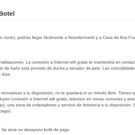
Botel
m norte), podrás llegar fácilmente a Noordermarkt y a Casa de Ana Fr
habitaciones. La conexión a Internet wifi gratis te mantendrá en conta
uarto de baño está provisto de ducha y secador de pelo. Las comodidades
 días.
 recreativas a tu disposición, no te quedará ni un minuto libre. Tienes
cluyen conexión a Internet wifi gratis, televisor en zonas comunes y asi
go), una zona de ordenadores y servicio de tintorería a tu disposición.
 pago).
e. Se sirve un desayuno bufé de pago.