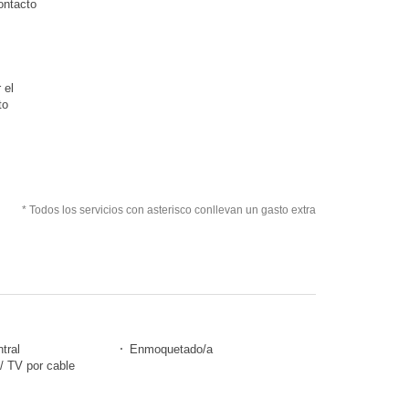
ontacto
 el
to
* Todos los servicios con asterisco conllevan un gasto extra
tral
Enmoquetado/a
 / TV por cable