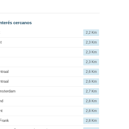
nterés cercanos
t
2,2 Km
t
2,3 Km
2,3 Km
2,3 Km
traal
2,6 Km
traal
2,6 Km
msterdam
2,7 Km
nd
2,8 Km
nt
2,8 Km
Frank
2,8 Km