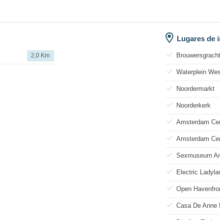
Lugares de i
Brouwersgrach
2,0 Km
Waterplein Wes
Noordermarkt
Noorderkerk
Amsterdam Cen
Amsterdam Cen
Sexmuseum A
Electric Ladyla
Open Havenfro
Casa De Anne 