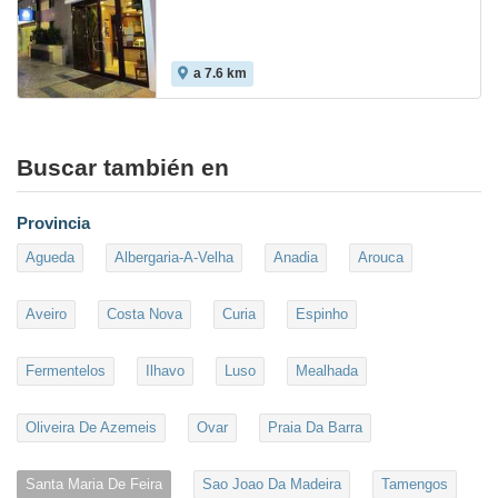
a 7.6 km
Buscar también en
Provincia
Agueda
Albergaria-A-Velha
Anadia
Arouca
Aveiro
Costa Nova
Curia
Espinho
Fermentelos
Ilhavo
Luso
Mealhada
Oliveira De Azemeis
Ovar
Praia Da Barra
Santa Maria De Feira
Sao Joao Da Madeira
Tamengos