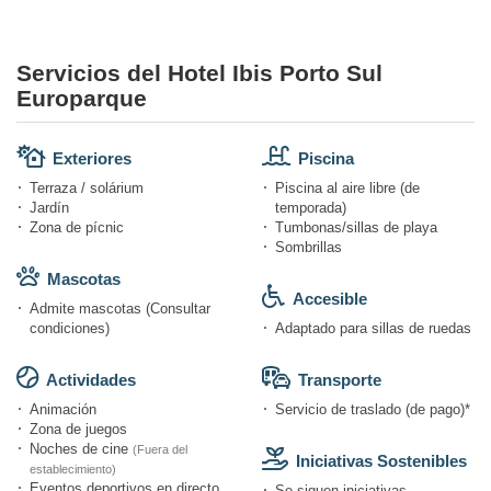
Servicios del Hotel Ibis Porto Sul
Europarque
Exteriores
Piscina
Terraza / solárium
Piscina al aire libre (de
Jardín
temporada)
Zona de pícnic
Tumbonas/sillas de playa
Sombrillas
Mascotas
Accesible
Admite mascotas (Consultar
condiciones)
Adaptado para sillas de ruedas
Actividades
Transporte
Animación
Servicio de traslado (de pago)*
Zona de juegos
Noches de cine
(Fuera del
Iniciativas Sostenibles
establecimiento)
Eventos deportivos en directo
Se siguen iniciativas