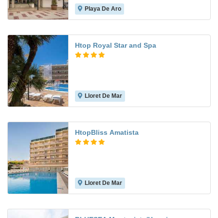
Playa De Aro
7.4
Htop Royal Star and Spa
Lloret De Mar
8.0
HtopBliss Amatista
Lloret De Mar
7.1