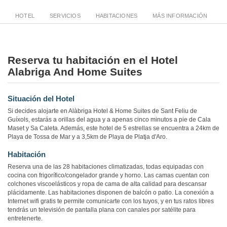
HOTEL
SERVICIOS
HABITACIONES
MÁS INFORMACIÓN
Reserva tu habitación en el Hotel
Alabriga And Home Suites
Situación del Hotel
Si decides alojarte en Alàbriga Hotel & Home Suites de Sant Feliu de
Guíxols, estarás a orillas del agua y a apenas cinco minutos a pie de Cala
Maset y Sa Caleta. Además, este hotel de 5 estrellas se encuentra a 24km de
Playa de Tossa de Mar y a 3,5km de Playa de Platja d'Aro.
Habitación
Reserva una de las 28 habitaciones climatizadas, todas equipadas con
cocina con frigorífico/congelador grande y horno. Las camas cuentan con
colchones viscoelásticos y ropa de cama de alta calidad para descansar
plácidamente. Las habitaciones disponen de balcón o patio. La conexión a
Internet wifi gratis te permite comunicarte con los tuyos, y en tus ratos libres
tendrás un televisión de pantalla plana con canales por satélite para
entretenerte.