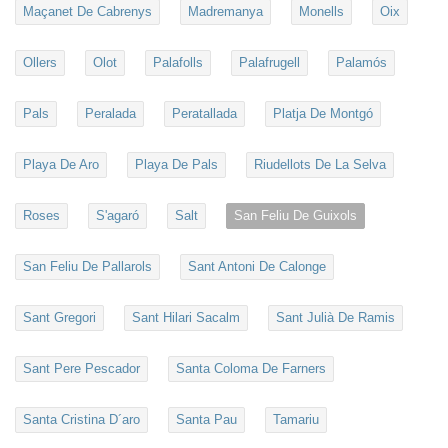
Maçanet De Cabrenys
Madremanya
Monells
Oix
Ollers
Olot
Palafolls
Palafrugell
Palamós
Pals
Peralada
Peratallada
Platja De Montgó
Playa De Aro
Playa De Pals
Riudellots De La Selva
Roses
S'agaró
Salt
San Feliu De Guixols
San Feliu De Pallarols
Sant Antoni De Calonge
Sant Gregori
Sant Hilari Sacalm
Sant Julià De Ramis
Sant Pere Pescador
Santa Coloma De Farners
Santa Cristina D´aro
Santa Pau
Tamariu