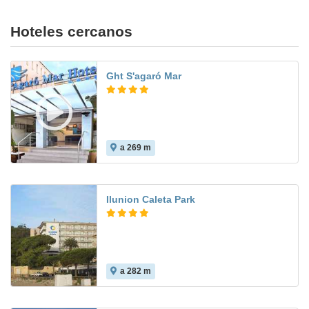
Hoteles cercanos
Ght S'agaró Mar
a 269 m
7.0
Ilunion Caleta Park
a 282 m
6.8