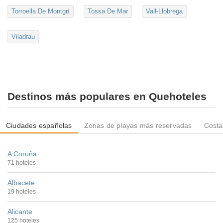
Torroella De Montgrí
Tossa De Mar
Vall-Llobrega
Viladrau
Destinos más populares en Quehoteles
Ciudades españolas
Zonas de playas más reservadas
Costa
A Coruña
71 hoteles
Albacete
19 hoteles
Alicante
125 hoteles