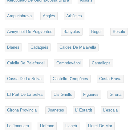
Aeropuerto De Girona-Costa Brava
Albons
Ampuriabrava
Anglés
Arbúcies
Avinyonet De Puigventos
Banyoles
Begur
Besalú
Blanes
Cadaqués
Caldes De Malavella
Calella De Palafrugell
Campdevànol
Cantallops
Cassa De La Selva
Castelló D'empúries
Costa Brava
El Port De La Selva
Els Griells
Figueres
Girona
Girona Provincia
Joanetes
L' Estartit
L'escala
La Jonquera
Llafranc
Llançà
Lloret De Mar