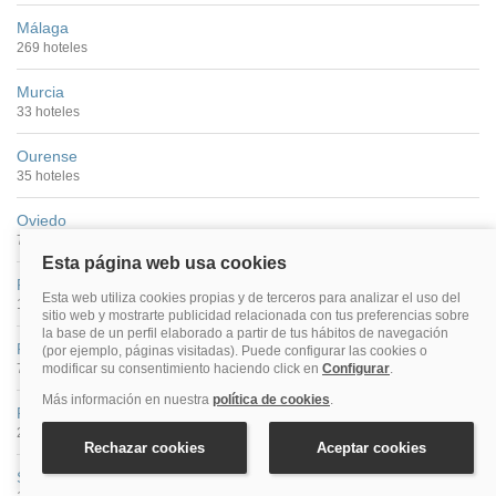
Málaga
269 hoteles
Murcia
33 hoteles
Ourense
35 hoteles
Oviedo
71 hoteles
Palencia
13 hoteles
Pamplona
73 hoteles
Pontevedra Ciudad
22 hoteles
Salamanca