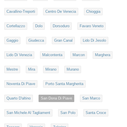
Cavallino-Treporti
Centro De Venecia
Chioggia
Cortellazzo
Dolo
Dorsoduro
Favaro Veneto
Gaggio
Giudecca
Gran Canal
Lido Di Jesolo
Lido Di Venezia
Malcontenta
Marcon
Marghera
Mestre
Mira
Mirano
Murano
Noventa Di Piave
Porto Santa Margherita
Quarto D'altino
San Dona Di Piave
San Marco
San Michele Al Tagliament
San Polo
Santa Croce