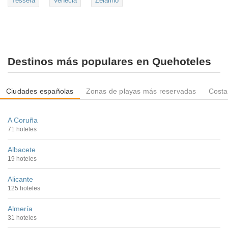
Tessera
Venecia
Zelarino
Destinos más populares en Quehoteles
Ciudades españolas
Zonas de playas más reservadas
Costa
A Coruña
71 hoteles
Albacete
19 hoteles
Alicante
125 hoteles
Almería
31 hoteles