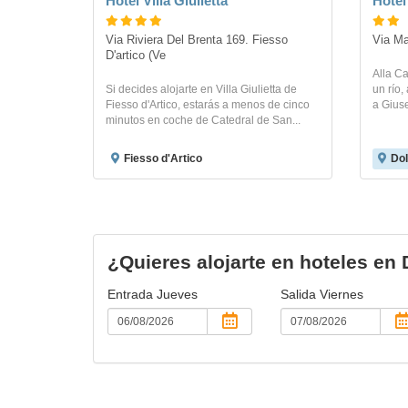
Hotel Villa Giulietta
Hotel
Via Riviera Del Brenta 169. Fiesso 
Via Ma
D'artico (Ve
Alla C
Si decides alojarte en Villa Giulietta de
un río
Fiesso d'Artico, estarás a menos de cinco
a Giuse
minutos en coche de Catedral de San...
Fiesso d'Artico
Dol
¿Quieres alojarte en hoteles en
Entrada
Jueves
Salida
Viernes