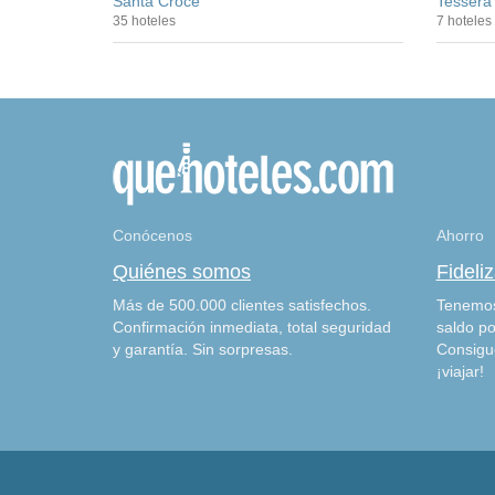
Santa Croce
Tessera
35 hoteles
7 hoteles
Conócenos
Ahorro
Quiénes somos
Fideli
Más de 500.000 clientes satisfechos.
Tenemos
Confirmación inmediata, total seguridad
saldo po
y garantía. Sin sorpresas.
Consigu
¡viajar!