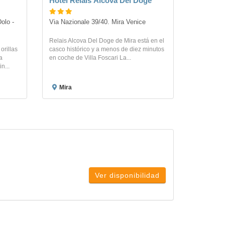
Hotel Relais Alcova Del Doge
olo - 
Via Nazionale 39/40. Mira Venice
Relais Alcova Del Doge de Mira está en el
orillas
casco histórico y a menos de diez minutos
a
en coche de Villa Foscari La...
n...
Mira
Ver disponibilidad