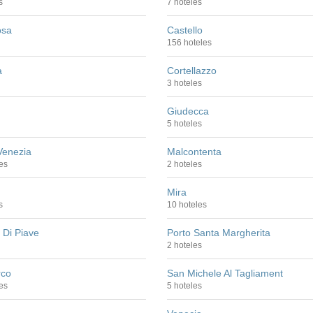
s
7 hoteles
osa
Castello
156 hoteles
a
Cortellazzo
3 hoteles
Giudecca
5 hoteles
Venezia
Malcontenta
es
2 hoteles
Mira
s
10 hoteles
 Di Piave
Porto Santa Margherita
2 hoteles
rco
San Michele Al Tagliament
es
5 hoteles