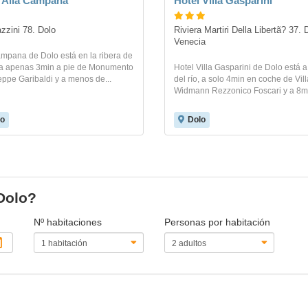
 Alla Campana
Hotel Villa Gasparini
zzini 78. Dolo
Riviera Martiri Della Libertã? 37. D
Venecia
ampana de Dolo está en la ribera de
, a apenas 3min a pie de Monumento
Hotel Villa Gasparini de Dolo está a 
ppe Garibaldi y a menos de...
del río, a solo 4min en coche de Vill
Widmann Rezzonico Foscari y a 8mi
o
Dolo
 Dolo?
Nº habitaciones
Personas por habitación