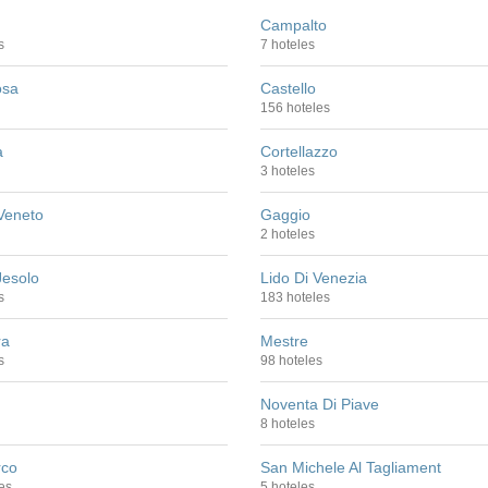
Campalto
s
7 hoteles
osa
Castello
156 hoteles
a
Cortellazzo
3 hoteles
Veneto
Gaggio
2 hoteles
Jesolo
Lido Di Venezia
s
183 hoteles
ra
Mestre
s
98 hoteles
Noventa Di Piave
8 hoteles
rco
San Michele Al Tagliament
es
5 hoteles