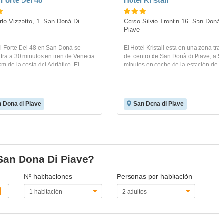
 Forte Del 48
Hotel Kristall
rlo Vizzotto, 1. San Donà Di 
Corso Silvio Trentin 16. San Donà
Piave
el Forte Del 48 en San Donà se
El Hotel Kristall está en una zona tr
tra a 30 minutos en tren de Venecia
del centro de San Donà di Piave, a 
km de la costa del Adriático. El...
minutos en coche de la estación de.
 Dona di Piave
San Dona di Piave
 San Dona Di Piave?
Nº habitaciones
Personas por habitación