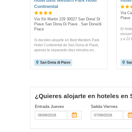
Hotel Best Western Park Hotel
Hotel
Continental
Via Ca
Piave
Via Xiii Martiri 229 30027 San Dona' Di 
Piave San Dona Di Piave . San Dona'di 
El Hot
Piace
encuen
y a 22 
Si decides alojarte en Best Western Park
Hotel Continental de San Dona di Piave,
apenas te separarán diez minutos en...
San Dona di Piave
San
¿Quieres alojarte en hoteles en
Entrada
Jueves
Salida
Viernes