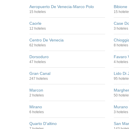
Aeropuerto De Venecia-Marco Polo
Bibione
15 hoteles
15 hotele
Caorle
Case D
12 hoteles
3 hoteles
Centro De Venecia
Chioggi
62 hoteles
8 hoteles
Dorsoduro
Favaro 
47 hoteles
4 hoteles
Gran Canal
Lido Di 
247 hoteles
95 hotele
Marcon
Marghe
2 hoteles
50 hotele
Mirano
Murano
6 hoteles
3 hoteles
Quarto D'altino
San Ma
7 hoteles
143 hotel