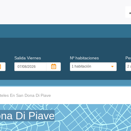
Salida
Viernes
Nº habitaciones
Pe
teles En San Dona Di Piave
na Di Piave