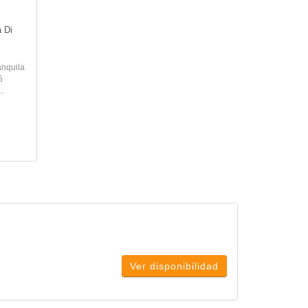
 Di 
anquila
5
..
Ver disponibilidad