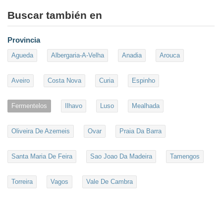
Buscar también en
Provincia
Agueda
Albergaria-A-Velha
Anadia
Arouca
Aveiro
Costa Nova
Curia
Espinho
Fermentelos
Ilhavo
Luso
Mealhada
Oliveira De Azemeis
Ovar
Praia Da Barra
Santa Maria De Feira
Sao Joao Da Madeira
Tamengos
Torreira
Vagos
Vale De Cambra