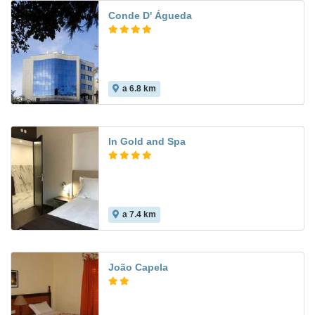
Conde D' Águeda
a 6.8 km
In Gold and Spa
a 7.4 km
6.0
João Capela