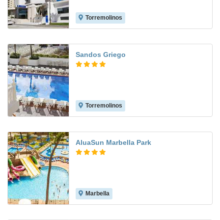
Torremolinos
7.5
Sandos Griego
Torremolinos
8.2
AluaSun Marbella Park
Marbella
7.5