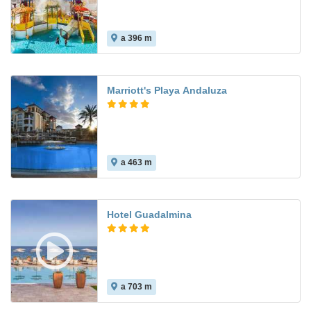
a 396 m
8.5
Marriott's Playa Andaluza
a 463 m
Hotel Guadalmina
a 703 m
8.2