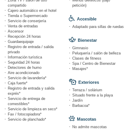
Zona TV / salón de uso
Menús dietéticos (bajo
compartido
petición)
Cajero automático en el hotel
Tienda o Supermercado
Accesible
Servicio de conserjería
Venta de entradas
Adaptado para sillas de ruedas
Ascensor
Recepción 24 horas
Bienestar
Guardaequipaje
Registro de entrada / salida
Gimnasio
privado
Peluquería / salón de belleza
Información turística
Clases de fitness
Seguridad 24 horas
Spa / Centro de Bienestar
Detectores de humo
Masajes*
Aire acondicionado
Servicio de lavandería*
Exteriores
Caja fuerte*
Registro de entrada y salida
Terraza / solárium
exprés*
Situado frente a la playa
Servicio de entrega de
Jardín
comestibles*
Barbacoa*
Servicio de limpieza en seco*
Fax / fotocopiadora*
Mascotas
Servicio de planchado*
No admite mascotas