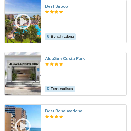
Best Siroco
Benalmádena
7.7
AluaSun Costa Park
Torremolinos
7.9
Best Benalmadena