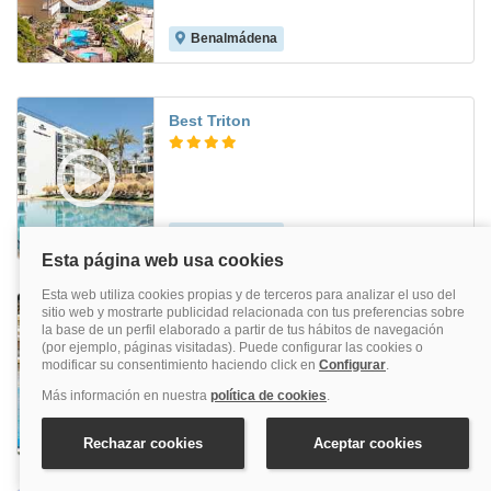
Benalmádena
8.4
Best Triton
Benalmádena
8.2
Puente Real
Torremolinos
7.3