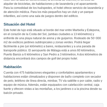
alquiler de bicicletas, de habitaciones y de lavandería y el aparcamiento.
Para la comodidad de los huéspedes, el hotel ofrece servicio de lavandería y
de atención médica. Para los más pequeños hay un club y un parque
infantiles, así como una sala de juegos dentro del edificio.
Situación del Hotel
Este hotel de lujo está situado al borde del mar entre Marbella y Estepona,
en el corazón de la Costa del Sol, (ambas ciudades a 13 kilómetros) y
enfrente de una playa natural de arena y de guijarros. Rodeado de 50~000
m2 de exóticos jardines subtropicales y zonas verdes. Podrá llegar
fácilmente a pie (un kilómetro) a bares, restaurantes y a una parada de
transporte público. El aeropuerto de Málaga está a unos 60 kilómetros,
Puerto Banús a 6 kilómetros y San Pedro a 3 kilómetros. A dos kilómetros de
distancia encontrará dos campos de golf del propio hotel.
Habitación
Cuenta con 475 habitaciones elegantes y confortables apartamentos y
habitaciones están climatizados y disponen de baño completo con secador
de pelo, teléfono de línea directa, minibar, TV vía satélite o por cable, radio y
equipo de música. Además, están equipados con calefacción central, caja
fuerte y ofrecen vistas a las montañas, a los jardines o a la piscina desde su
balcón privado.