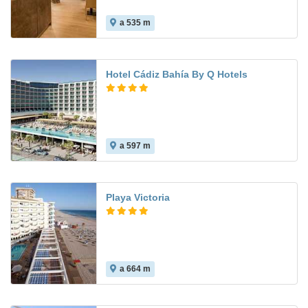
a 535 m
Hotel Cádiz Bahía By Q Hotels
a 597 m
8.2
Playa Victoria
a 664 m
8.3