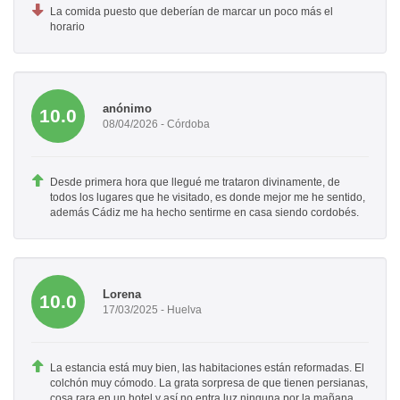
La comida puesto que deberían de marcar un poco más el
horario
anónimo
10.0
08/04/2026 - Córdoba
Desde primera hora que llegué me trataron divinamente, de
todos los lugares que he visitado, es donde mejor me he sentido,
además Cádiz me ha hecho sentirme en casa siendo cordobés.
Lorena
10.0
17/03/2025 - Huelva
La estancia está muy bien, las habitaciones están reformadas. El
colchón muy cómodo. La grata sorpresa de que tienen persianas,
cosa rara en un hotel y así no entra luz ninguna por la mañana.