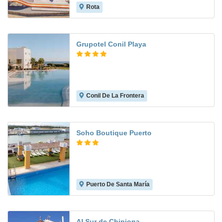
Rota
8.6
Grupotel Conil Playa
Conil De La Frontera
8.5
Soho Boutique Puerto
Puerto De Santa María
8.3
Al Sur de Chipiona