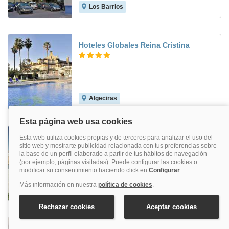
Los Barrios
8.3
Hoteles Globales Reina Cristina
Algeciras
6.0
Crisol Monasterio De San Miguel
Puerto De Santa María
8.4
ITC Jerez By Soho Boutique