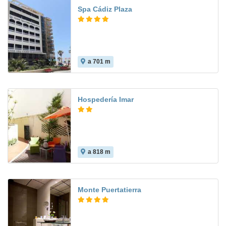
Spa Cádiz Plaza
a 701 m
8.6
Hospedería Imar
a 818 m
Monte Puertatierra