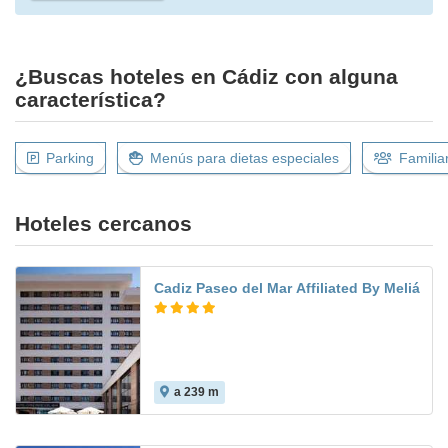
¿Buscas hoteles en Cádiz con alguna
característica?
Parking
Menús para dietas especiales
Familia
Hoteles cercanos
Cadiz Paseo del Mar Affiliated By Meliá
a 239 m
9.9