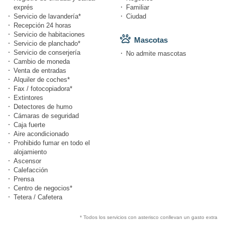
exprés
Familiar
Servicio de lavandería*
Ciudad
Recepción 24 horas
Servicio de habitaciones
Mascotas
Servicio de planchado*
Servicio de conserjería
No admite mascotas
Cambio de moneda
Venta de entradas
Alquiler de coches*
Fax / fotocopiadora*
Extintores
Detectores de humo
Cámaras de seguridad
Caja fuerte
Aire acondicionado
Prohibido fumar en todo el
alojamiento
Ascensor
Calefacción
Prensa
Centro de negocios*
Tetera / Cafetera
* Todos los servicios con asterisco conllevan un gasto extra