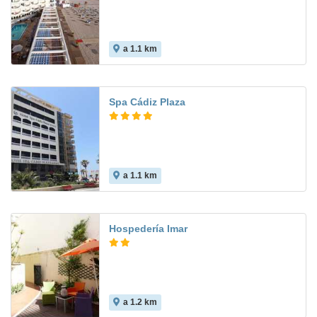
a 1.1 km
8.3
Spa Cádiz Plaza
a 1.1 km
8.6
Hospedería Imar
a 1.2 km