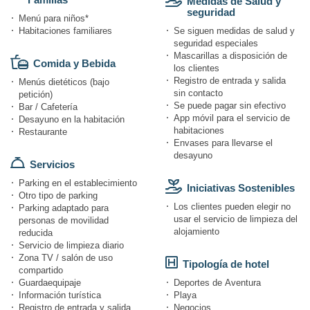
Medidas de Salud y
seguridad
Menú para niños*
Habitaciones familiares
Se siguen medidas de salud y
seguridad especiales
Mascarillas a disposición de
Comida y Bebida
los clientes
Registro de entrada y salida
Menús dietéticos (bajo
sin contacto
petición)
Se puede pagar sin efectivo
Bar / Cafetería
App móvil para el servicio de
Desayuno en la habitación
habitaciones
Restaurante
Envases para llevarse el
desayuno
Servicios
Parking en el establecimiento
Iniciativas Sostenibles
Otro tipo de parking
Los clientes pueden elegir no
Parking adaptado para
usar el servicio de limpieza del
personas de movilidad
alojamiento
reducida
Servicio de limpieza diario
Zona TV / salón de uso
Tipología de hotel
compartido
Guardaequipaje
Deportes de Aventura
Información turística
Playa
Registro de entrada y salida
Negocios