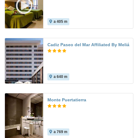
a 405 m
9.5
Cadiz Paseo del Mar Affiliated By Meliá
a 640 m
9.9
Monte Puertatierra
a 769 m
9.1