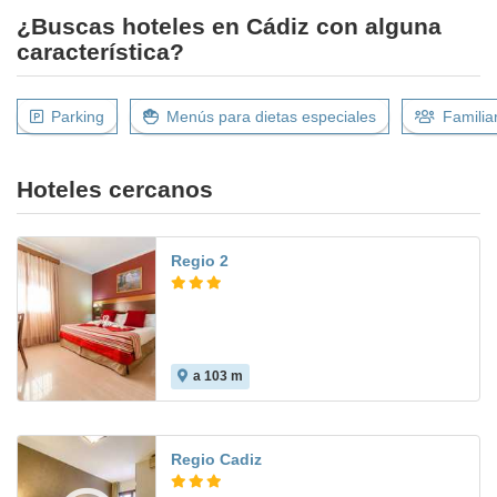
¿Buscas hoteles en Cádiz con alguna
característica?
Parking
Menús para dietas especiales
Familia
Hoteles cercanos
Regio 2
a 103 m
8.2
Regio Cadiz