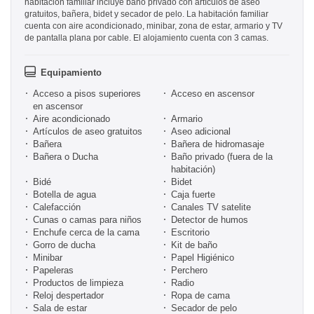
habitación familiar incluye baño privado con artículos de aseo
gratuitos, bañera, bidet y secador de pelo. La habitación familiar
cuenta con aire acondicionado, minibar, zona de estar, armario y TV
de pantalla plana por cable. El alojamiento cuenta con 3 camas.
Equipamiento
Acceso a pisos superiores
Acceso en ascensor
en ascensor
Aire acondicionado
Armario
Artículos de aseo gratuitos
Aseo adicional
Bañera
Bañera de hidromasaje
Bañera o Ducha
Baño privado (fuera de la
habitación)
Bidé
Bidet
Botella de agua
Caja fuerte
Calefacción
Canales TV satelite
Cunas o camas para niños
Detector de humos
Enchufe cerca de la cama
Escritorio
Gorro de ducha
Kit de baño
Minibar
Papel Higiénico
Papeleras
Perchero
Productos de limpieza
Radio
Reloj despertador
Ropa de cama
Sala de estar
Secador de pelo