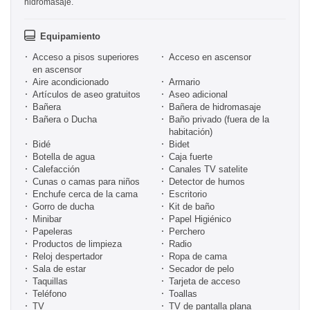
hidromasaje.
Equipamiento
Acceso a pisos superiores
Acceso en ascensor
en ascensor
Aire acondicionado
Armario
Artículos de aseo gratuitos
Aseo adicional
Bañera
Bañera de hidromasaje
Bañera o Ducha
Baño privado (fuera de la
habitación)
Bidé
Bidet
Botella de agua
Caja fuerte
Calefacción
Canales TV satelite
Cunas o camas para niños
Detector de humos
Enchufe cerca de la cama
Escritorio
Gorro de ducha
Kit de baño
Minibar
Papel Higiénico
Papeleras
Perchero
Productos de limpieza
Radio
Reloj despertador
Ropa de cama
Sala de estar
Secador de pelo
Taquillas
Tarjeta de acceso
Teléfono
Toallas
TV
TV de pantalla plana