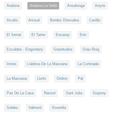
Andorra
Andorra La Vella
Ansalonga
Anyós
Arcalis
Arinsal
Bordes D'envalira
Canillo
El Serrat
El Tarter
Encamp
Erts
Escaldes - Engordany
Grandvalira
Grau Roig
Incles
L'aldosa De La Massana
La Cortinada
La Massana
Llorts
Ordino
Pal
Pas De La Casa
Ransol
Sant Julia
Sispony
Soldeu
Vallnord
Xixerella