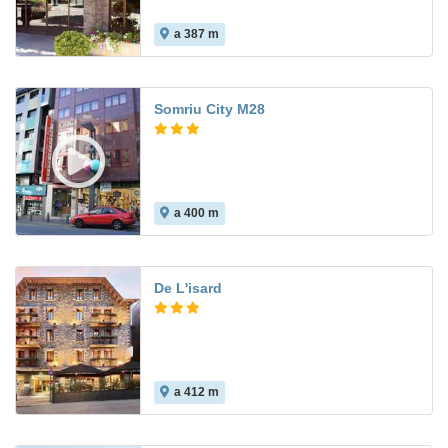
a 387 m
8.5
Somriu City M28
a 400 m
6.8
De L'isard
a 412 m
8.2