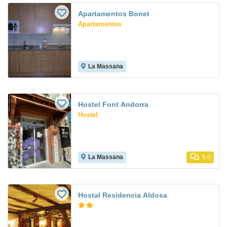
Apartamentos Bonet
Apartamentos
La Massana
Hostel Font Andorra
Hostel
La Massana
5.0
Hostal Residencia Aldosa