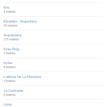
Erts
4 hoteles
Escaldes - Engordany
45 hoteles
Grandvalira
175 hoteles
Grau Roig
2 hoteles
Incles
8 hoteles
L'aldosa De La Massana
3 hoteles
La Cortinada
5 hoteles
Llorts