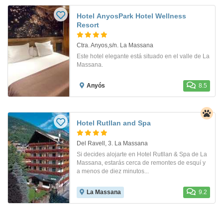
Hotel AnyosPark Hotel Wellness
Resort
Ctra. Anyos,s/n. La Massana
Este hotel elegante está situado en el valle de La
Massana.
Anyós
8.5
Hotel Rutllan and Spa
Del Ravell, 3. La Massana
Si decides alojarte en Hotel Rutllan & Spa de La
Massana, estarás cerca de remontes de esquí y
a menos de diez minutos...
La Massana
9.2