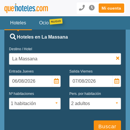
Mi cuenta
Hoteles
Ocio
Hoteles en La Massana
Destino / Hotel
Entrada
Jueves
Salida
Viernes
Nº habitaciones
Pers. por habitación
Buscar