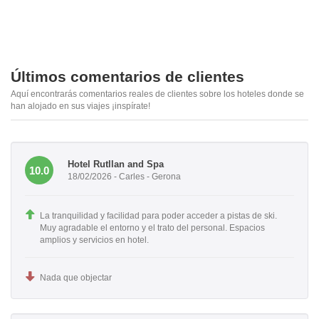
Últimos comentarios de clientes
Aquí encontrarás comentarios reales de clientes sobre los hoteles donde se
han alojado en sus viajes ¡inspírate!
Hotel Rutllan and Spa
10.0
18/02/2026 - Carles - Gerona
La tranquilidad y facilidad para poder acceder a pistas de ski.
Muy agradable el entorno y el trato del personal. Espacios
amplios y servicios en hotel.
Nada que objectar