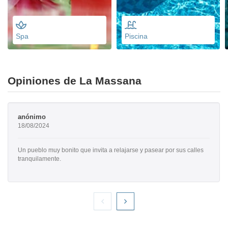
Spa
Piscina
Opiniones de La Massana
anónimo
18/08/2024
Un pueblo muy bonito que invita a relajarse y pasear por sus calles
tranquilamente.