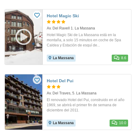
Hotel Magic Ski
Av. Del Ravell 1. La Massana
Hotel Magic Ski de La Massana está en la
montaña, a solo 15 minutos en coche de Spa
Caldea y Estación de esquí de...
La Massana
8.6
Hotel Del Pui
Av. Del Traves, 5. La Massana
El renovado Hotel del Pui, construido en el año
1969, se abrirà el primer fin de semana de
diciembre del 2011.
La Massana
10.0