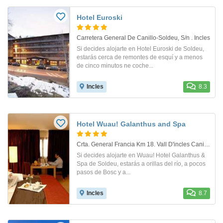
Hotel Euroski
Carretera General De Canillo-Soldeu, S/n . Incles
Si decides alojarte en Hotel Euroski de Soldeu,
estarás cerca de remontes de esquí y a menos
de cinco minutos ne coche...
Incles
8.3
Hotel Wuau! Galanthus and Spa
Crta. General Francia Km 18. Vall D'incles Canillo
Si decides alojarte en Wuau! Hotel Galanthus &
Spa de Soldeu, estarás a orillas del río, a pocos
pasos de Bosc y a...
Incles
8.7