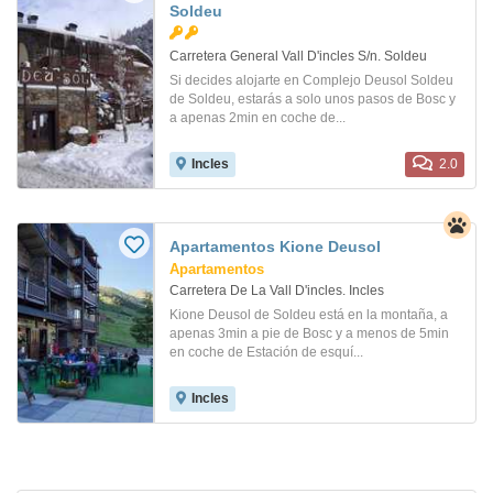
Soldeu
Carretera General Vall D'incles S/n. Soldeu
Si decides alojarte en Complejo Deusol Soldeu
de Soldeu, estarás a solo unos pasos de Bosc y
a apenas 2min en coche de...
Incles
2.0
Apartamentos Kione Deusol
Apartamentos
Carretera De La Vall D'incles. Incles
Kione Deusol de Soldeu está en la montaña, a
apenas 3min a pie de Bosc y a menos de 5min
en coche de Estación de esquí...
Incles