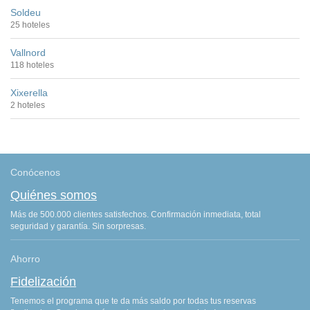
Soldeu
25 hoteles
Vallnord
118 hoteles
Xixerella
2 hoteles
Conócenos
Quiénes somos
Más de 500.000 clientes satisfechos. Confirmación inmediata, total
seguridad y garantía. Sin sorpresas.
Ahorro
Fidelización
Tenemos el programa que te da más saldo por todas tus reservas