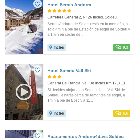
Hotel Serras Andorra
Carretera General 2, Nº 26 Incles. Soldeu
Serras Andorra de Soldeu está en la montaña, a
solo 4min a pie de Estación de esquí de Soldeu y
a 1min en coche de...
Incles
9.3
Hotel Somriu Vall Ski
General De Francia, Vall De Incles Km 17,8. El Tarter
Si decides alojarte en Somriu Hotel Vall Ski de
Soldeu, estarás cerca de remontes de esquí, a
1min a pie de Bosc y a 11...
Incles
6.6
Apartamentos Andorra4days Soldeu -