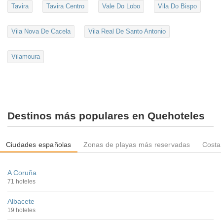
Tavira
Tavira Centro
Vale Do Lobo
Vila Do Bispo
Vila Nova De Cacela
Vila Real De Santo Antonio
Vilamoura
Destinos más populares en Quehoteles
Ciudades españolas
Zonas de playas más reservadas
Costa
A Coruña
71 hoteles
Albacete
19 hoteles