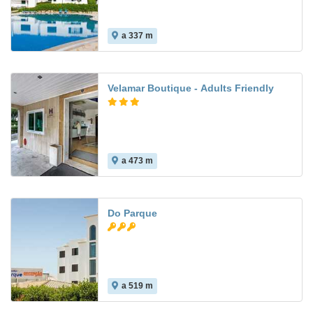
a 337 m
Velamar Boutique - Adults Friendly
a 473 m
8.7
Do Parque
a 519 m