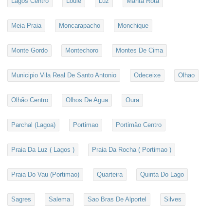
Lagos Centro
Loulé
Luz
Manta Rota
Meia Praia
Moncarapacho
Monchique
Monte Gordo
Montechoro
Montes De Cima
Municipio Vila Real De Santo Antonio
Odeceixe
Olhao
Olhão Centro
Olhos De Agua
Oura
Parchal (Lagoa)
Portimao
Portimão Centro
Praia Da Luz ( Lagos )
Praia Da Rocha ( Portimao )
Praia Do Vau (Portimao)
Quarteira
Quinta Do Lago
Sagres
Salema
Sao Bras De Alportel
Silves