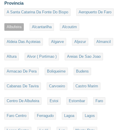
Provincia
A Santa Catarina Da Fonte Do Bispo
Aeropuerto De Faro
Albufeira
Alcantarilha
Alcoutim
Aldeia Das Açoteias
Algarve
Aljezur
Almancil
Altura
Alvor ( Portimao )
Areias De Sao Joao
Armacao De Pera
Boliqueime
Budens
Cabanas De Tavira
Carvoeiro
Castro Marim
Centro De Albufeira
Estoi
Estombar
Faro
Faro Centro
Ferragudo
Lagoa
Lagos