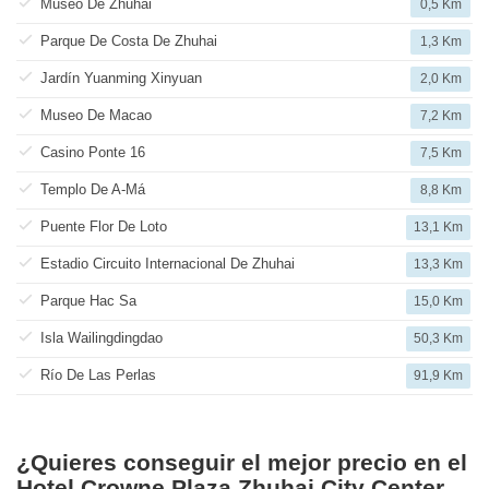
Museo De Zhuhai
0,5 Km
Parque De Costa De Zhuhai
1,3 Km
Jardín Yuanming Xinyuan
2,0 Km
Museo De Macao
7,2 Km
Casino Ponte 16
7,5 Km
Templo De A-Má
8,8 Km
Puente Flor De Loto
13,1 Km
Estadio Circuito Internacional De Zhuhai
13,3 Km
Parque Hac Sa
15,0 Km
Isla Wailingdingdao
50,3 Km
Río De Las Perlas
91,9 Km
¿Quieres conseguir el mejor precio en el
Hotel Crowne Plaza Zhuhai City Center,