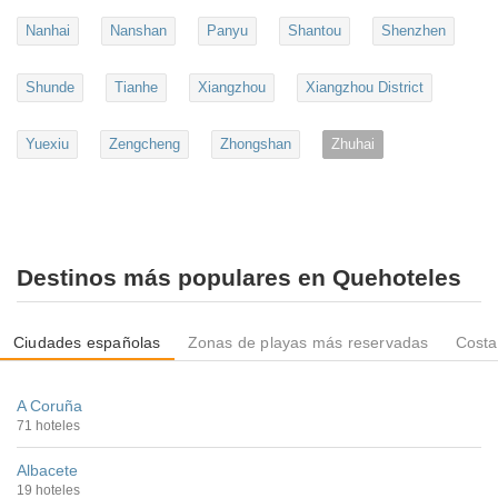
Nanhai
Nanshan
Panyu
Shantou
Shenzhen
Shunde
Tianhe
Xiangzhou
Xiangzhou District
Yuexiu
Zengcheng
Zhongshan
Zhuhai
Destinos más populares en Quehoteles
Ciudades españolas
Zonas de playas más reservadas
Costa
A Coruña
71 hoteles
Albacete
19 hoteles