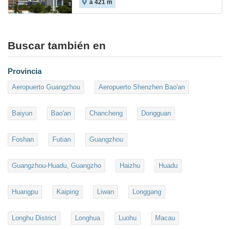
a 421 m
Buscar también en
Provincia
Aeropuerto Guangzhou
Aeropuerto Shenzhen Bao'an
Baiyun
Bao'an
Chancheng
Dongguan
Foshan
Futian
Guangzhou
Guangzhou-Huadu, Guangzho
Haizhu
Huadu
Huangpu
Kaiping
Liwan
Longgang
Longhu District
Longhua
Luohu
Macau