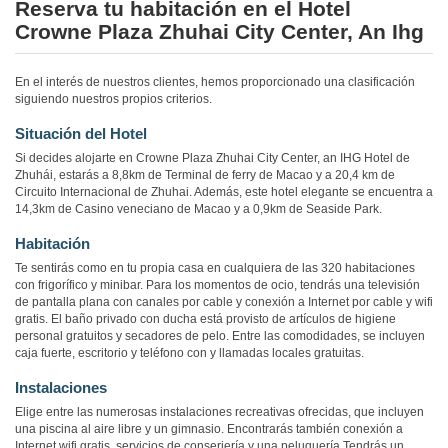
Reserva tu habitación en el Hotel
Crowne Plaza Zhuhai City Center, An Ihg
En el interés de nuestros clientes, hemos proporcionado una clasificación
siguiendo nuestros propios criterios.
Situación del Hotel
Si decides alojarte en Crowne Plaza Zhuhai City Center, an IHG Hotel de
Zhuhái, estarás a 8,8km de Terminal de ferry de Macao y a 20,4 km de
Circuito Internacional de Zhuhai. Además, este hotel elegante se encuentra a
14,3km de Casino veneciano de Macao y a 0,9km de Seaside Park.
Habitación
Te sentirás como en tu propia casa en cualquiera de las 320 habitaciones
con frigorífico y minibar. Para los momentos de ocio, tendrás una televisión
de pantalla plana con canales por cable y conexión a Internet por cable y wifi
gratis. El baño privado con ducha está provisto de artículos de higiene
personal gratuitos y secadores de pelo. Entre las comodidades, se incluyen
caja fuerte, escritorio y teléfono con y llamadas locales gratuitas.
Instalaciones
Elige entre las numerosas instalaciones recreativas ofrecidas, que incluyen
una piscina al aire libre y un gimnasio. Encontrarás también conexión a
Internet wifi gratis, servicios de conserjería y una peluquería.Tendrás un