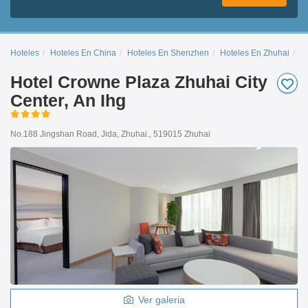
Hoteles
Hoteles En China
Hoteles En Shenzhen
Hoteles En Zhuhai
H
Hotel Crowne Plaza Zhuhai City
Center, An Ihg
No.188 Jingshan Road, Jida, Zhuhai., 519015 Zhuhai
Ver galeria