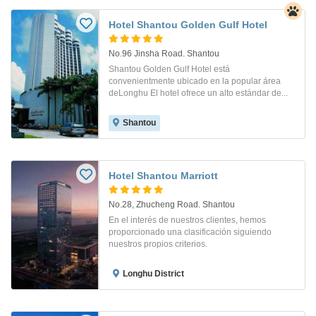
Hotel Shantou Golden Gulf Hotel
No.96 Jinsha Road. Shantou
Shantou Golden Gulf Hotel está
convenientmente ubicado en la popular área
deLonghu El hotel ofrece un alto estándar de...
Shantou
Hotel Shantou Marriott
No.28, Zhucheng Road. Shantou
En el interés de nuestros clientes, hemos
proporcionado una clasificación siguiendo
nuestros propios criterios.
Longhu District