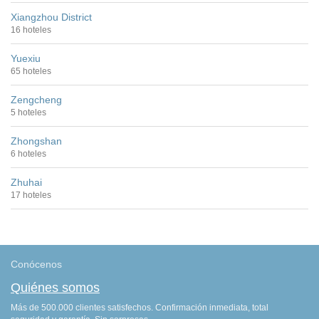
Xiangzhou District
16 hoteles
Yuexiu
65 hoteles
Zengcheng
5 hoteles
Zhongshan
6 hoteles
Zhuhai
17 hoteles
Conócenos
Quiénes somos
Más de 500.000 clientes satisfechos. Confirmación inmediata, total