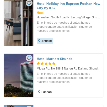
Hotel Holiday Inn Express Foshan New
City by IHG
Hotel
Huanzhen South Road N, Lecong Village, Shunde District. Foshan
En el interés de nuestros clientes, hemos
proporcionado una clasificación siguiendo
nuestros propios criterios.
Shunde
Hotel Marriott Shunde
Midea Plz, No 388 E Nangu Rd Daliang Shunde. Foshan
En el interés de nuestros clientes, hemos
proporcionado una clasificación siguiendo
nuestros propios criterios.
Foshan