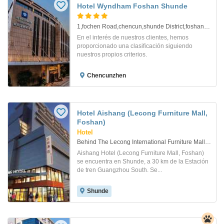
Hotel Wyndham Foshan Shunde
1,fochen Road,chencun,shunde District,foshan . Foshan
En el interés de nuestros clientes, hemos
proporcionado una clasificación siguiendo
nuestros propios criterios.
Chencunzhen
Hotel Aishang (Lecong Furniture Mall,
Foshan)
Hotel
Behind The Lecong International Furniture Mall, 325 National Road. Shunde
Aishang Hotel (Lecong Furniture Mall, Foshan)
se encuentra en Shunde, a 30 km de la Estación
de tren Guangzhou South. Se...
Shunde