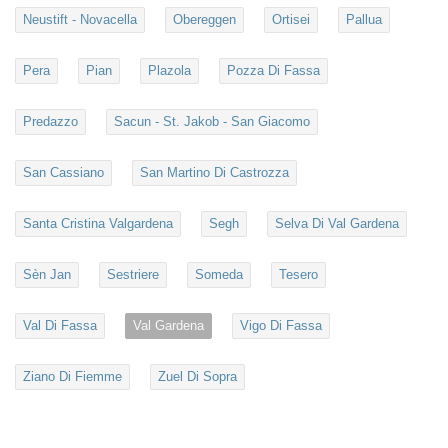
Neustift - Novacella
Obereggen
Ortisei
Pallua
Pera
Pian
Plazola
Pozza Di Fassa
Predazzo
Sacun - St. Jakob - San Giacomo
San Cassiano
San Martino Di Castrozza
Santa Cristina Valgardena
Segh
Selva Di Val Gardena
Sèn Jan
Sestriere
Someda
Tesero
Val Di Fassa
Val Gardena
Vigo Di Fassa
Ziano Di Fiemme
Zuel Di Sopra