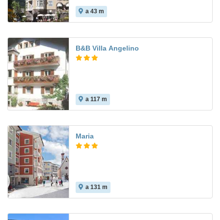
a 43 m
B&B Villa Angelino
a 117 m
Maria
a 131 m