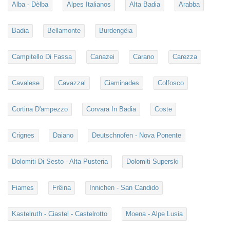
Alba - Dèlba
Alpes Italianos
Alta Badia
Arabba
Badia
Bellamonte
Burdengëia
Campitello Di Fassa
Canazei
Carano
Carezza
Cavalese
Cavazzal
Ciaminades
Colfosco
Cortina D'ampezzo
Corvara In Badia
Coste
Crignes
Daiano
Deutschnofen - Nova Ponente
Dolomiti Di Sesto - Alta Pusteria
Dolomiti Superski
Fiames
Frëina
Innichen - San Candido
Kastelruth - Ciastel - Castelrotto
Moena - Alpe Lusia