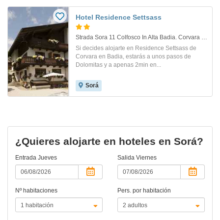
Hotel Residence Settsass
Strada Sora 11 Colfosco In Alta Badia. Corvara In Badia
Si decides alojarte en Residence Settsass de
Corvara en Badia, estarás a unos pasos de
Dolomitas y a apenas 2min en...
Sorá
¿Quieres alojarte en hoteles en Sorá?
Entrada
Jueves
Salida
Viernes
Nº habitaciones
Pers. por habitación