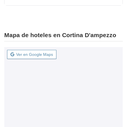
Mapa de hoteles en Cortina D'ampezzo
Ver en Google Maps