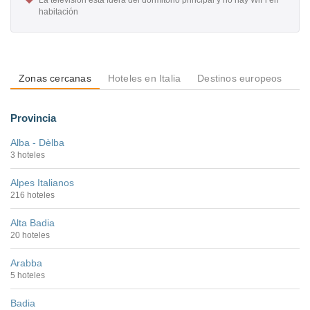
La televisión esta fuera del dormitorio principal y no hay WiFi en
habitación
Zonas cercanas
Hoteles en Italia
Destinos europeos
De
Provincia
Alba - Dèlba
3 hoteles
Alpes Italianos
216 hoteles
Alta Badia
20 hoteles
Arabba
5 hoteles
Badia