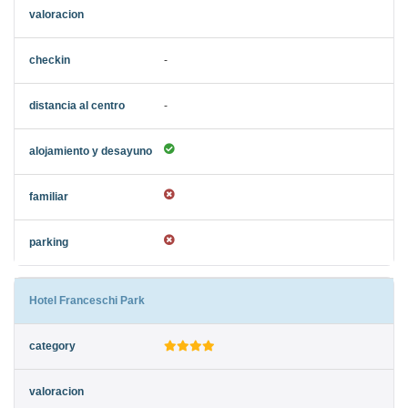
-
-
Hotel Franceschi Park