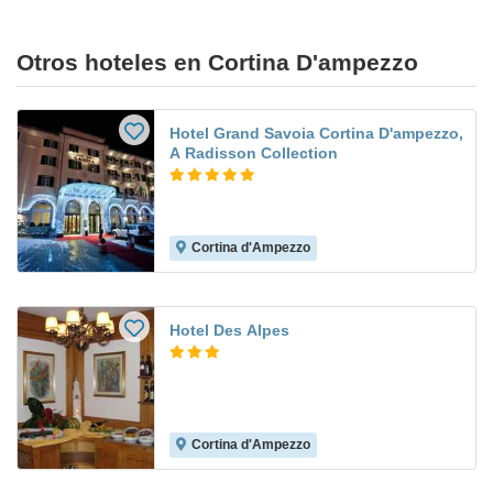
Otros hoteles en Cortina D'ampezzo
Hotel Grand Savoia Cortina D'ampezzo,
A Radisson Collection
Cortina d'Ampezzo
Hotel Des Alpes
Cortina d'Ampezzo