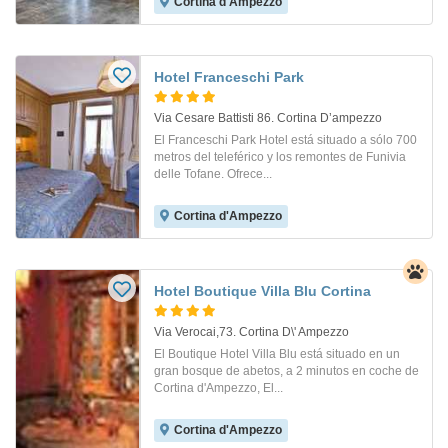
Cortina d'Ampezzo
Hotel Franceschi Park
Via Cesare Battisti 86. Cortina Dʼampezzo
El Franceschi Park Hotel está situado a sólo 700
metros del teleférico y los remontes de Funivia
delle Tofane. Ofrece...
Cortina d'Ampezzo
Hotel Boutique Villa Blu Cortina
Via Verocai,73. Cortina D\' Ampezzo
El Boutique Hotel Villa Blu está situado en un
gran bosque de abetos, a 2 minutos en coche de
Cortina d'Ampezzo, El...
Cortina d'Ampezzo