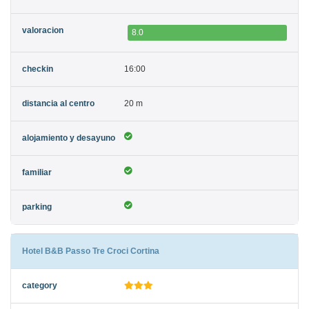
8.0
16:00
20 m
Hotel B&B Passo Tre Croci Cortina