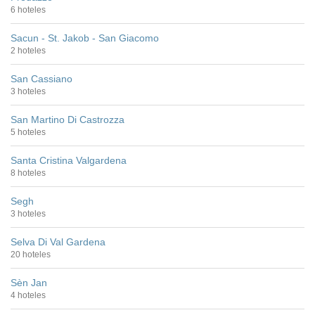
6 hoteles
Sacun - St. Jakob - San Giacomo
2 hoteles
San Cassiano
3 hoteles
San Martino Di Castrozza
5 hoteles
Santa Cristina Valgardena
8 hoteles
Segh
3 hoteles
Selva Di Val Gardena
20 hoteles
Sèn Jan
4 hoteles