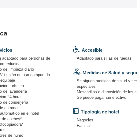
oca
vicios
Accesible
g adaptado para personas de
Adaptado para sillas de ruedas
dad reducida
o de limpieza diario
Medidas de Salud y segu
V / salón de uso compartido
equipaje
Se siguen medidas de salud y se
ción turística
especiales
o de lavandería
Mascarillas a disposición de los c
ión 24 horas
Se puede pagar sin efectivo
o de conserjería
de entradas
Tipología de hotel
automático en el hotel
r de coches*
Negocios
otocopiadora*
Familiar
res
ores de humo