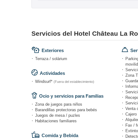
Servicios del Hotel Château La R
Exteriores
Ser
Terraza / solárium
Parkin
movili
Servici
Actividades
Zona T
Guarda
Windsurf*
(Fuera del establecimiento)
Informa
Servici
Ocio y servicios para Familias
Recepc
Servici
Zona de juegos para niños
Venta 
Barandillas protectoras para bebés
Cajero 
Juegos de mesa / puzles
Alquile
Habitaciones familiares
Fax / f
Extinto
Comida y Bebida
Detect