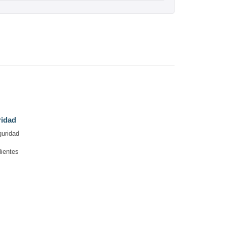
ridad
guridad
lientes