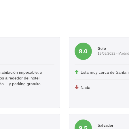
Gelo
8.0
19/09/2022 - Madri
 habitación impecable, a
Esta muy cerca de Santand
os alrededor del hotel,
do… y parking gratuito.
Nada
Salvador
9.5