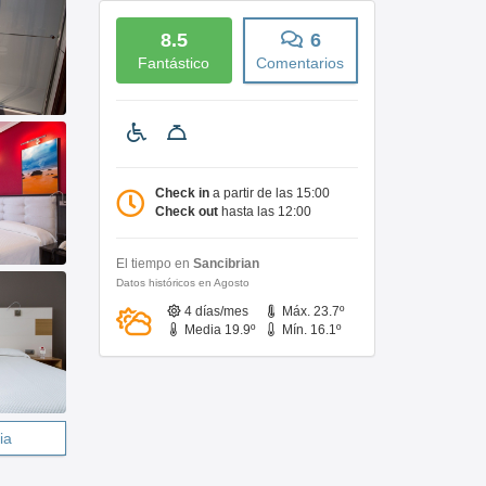
8.5
6
Fantástico
Comentarios
Check in
a partir de las 15:00
Check out
hasta las 12:00
El tiempo en
Sancibrian
Datos históricos en Agosto
4 días/mes
Máx. 23.7º
Media 19.9º
Mín. 16.1º
ia