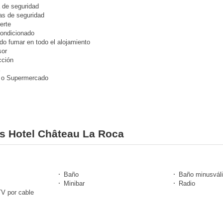
 de seguridad
s de seguridad
erte
condicionado
do fumar en todo el alojamiento
or
cción
 o Supermercado
es Hotel Château La Roca
Baño
Baño minusvál
Minibar
Radio
TV por cable