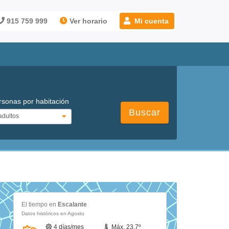
915 759 999
Ver horario
Mi cuenta
rsonas por habitación
Buscar
El tiempo en
Escalante
Datos históricos en Agosto
4 días/mes
Máx. 23.7º