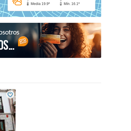
Media 19.9º
Mín. 16.1º