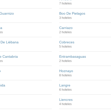
7 hoteles
Guarnizo
Boo De Pielagos
3 hoteles
ia
Carriazo
es
2 hoteles
o De Liébana
Cobreces
5 hoteles
e Cantabria
Entrambasaguas
es
2 hoteles
o
Hoznayo
8 hoteles
ida
Langre
6 hoteles
Liencres
4 hoteles