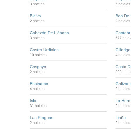
3 hoteles
5 hoteles
Bielva
Boo De 
2 hoteles
2 hoteles
Cabezón De Liébana
Cantabr
3 hoteles
577 hotel
Castro Urdiales
Cillorig
10 hoteles
4 hoteles
Cosgaya
Costa D
2 hoteles
393 hotel
Espinama
Galizan
4 hoteles
2 hoteles
Isla
La Herm
31 hoteles
2 hoteles
Las Fraguas
Liaño
2 hoteles
2 hoteles