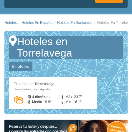
Hoteles
Hoteles En España
Hoteles En Santander
Hoteles En Torrelave
Hoteles en
Torrelavega
6 hoteles
El tiempo en
Torrelavega
Datos históricos en Agosto
4 días/mes
Máx. 23.7º
Media 19.9º
Mín. 16.1º