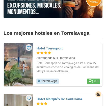
Los mejores hoteles en Torrelavega
Hotel Torresport
Sierrapando 694. Torrelavega
Hotel Torresport de Torrelavega está a solo 15
minutos en coche de Zoológico de Santillana del
Mar y Cueva de Altamira....
Torrelavega
8.6
Hotel Marqués De Santillana