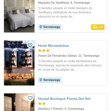
Marqués De Santillana, 8. Torrelavega
Si decides alojarte en Hotel Marqués de
Santillana, disfrutarás de una fantástica
ubicación en el centro de...
Torrelavega
4.8
Hotel Montedobra
Paseo De Fernández Vallejo, 21. Torrelavega
Si decides alojarte en Hotel Montedobra de
Torrelavega, apenas te separarán diez minutos
en coche de Eucaliptón de...
Torrelavega
Hostal Boutique Puerta Del Sol
Martínez Y Ramón, 6. Torrelavega