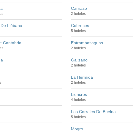
ia
Carriazo
es
2 hoteles
o De Liébana
Cobreces
5 hoteles
e Cantabria
Entrambasaguas
es
2 hoteles
ma
Galizano
2 hoteles
La Hermida
s
2 hoteles
Liencres
4 hoteles
Los Corrales De Buelna
5 hoteles
Mogro