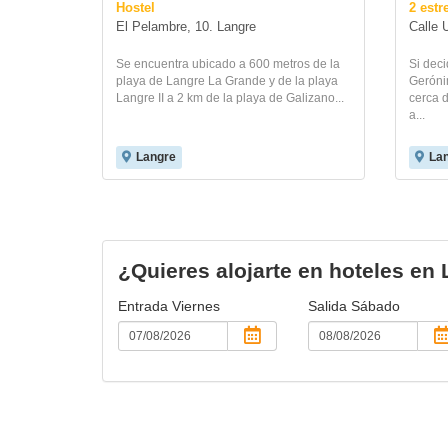
Hostel
2 estr
El Pelambre, 10. Langre
Calle 
Se encuentra ubicado a 600 metros de la
Si dec
playa de Langre La Grande y de la playa
Geróni
Langre II a 2 km de la playa de Galizano...
cerca 
a...
Langre
La
¿Quieres alojarte en hoteles en
Entrada
Viernes
Salida
Sábado