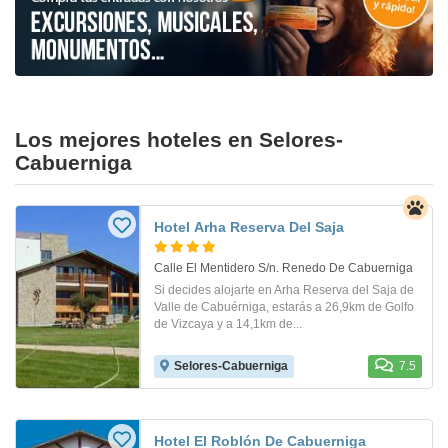
Los mejores hoteles en Selores-
Cabuerniga
Hotel Arha Reserva Del Saja
Calle El Mentidero S/n. Renedo De Cabuerniga
Si decides alojarte en Arha Reserva del Saja de
Valle de Cabuérniga, estarás a 26,9km de Golfo
de Vizcaya y a 14,1km de...
Selores-Cabuerniga
7.5
Hotel El Roblón De Cabuerniga