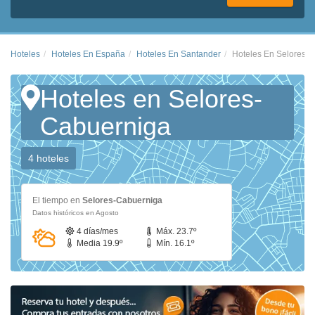
Hoteles
Hoteles En España
Hoteles En Santander
Hoteles En Selores-
Hoteles en Selores-
Cabuerniga
4 hoteles
El tiempo en
Selores-Cabuerniga
Datos históricos en Agosto
4 días/mes
Máx. 23.7º
Media 19.9º
Mín. 16.1º