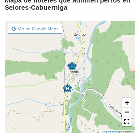
Mapa de hoteles que admiten perros en
Selores-Cabuerniga
Ver en Google Maps
+
−
©
OpenStreetMap
contributors