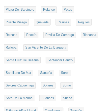
Playa Del Sardinero
Polanco
Potes
Puente Viesgo
Queveda
Rasines
Regules
Reinosa
Reocín
Revilla De Camargo
Rionansa
Ruiloba
San Vicente De La Barquera
Santa Cruz De Bezana
Santander Centro
Santillana De Mar
Santoña
Sarón
Selores-Cabuerniga
Solares
Somo
Soto De La Marina
Suances
Suesa
Toñanes-Alfoz Llored
Torrelavega
Treceño