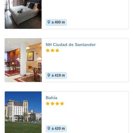
a 400 m
NH Ciudad de Santander
a 419 m
8.7
Bahía
a 420 m
9.2