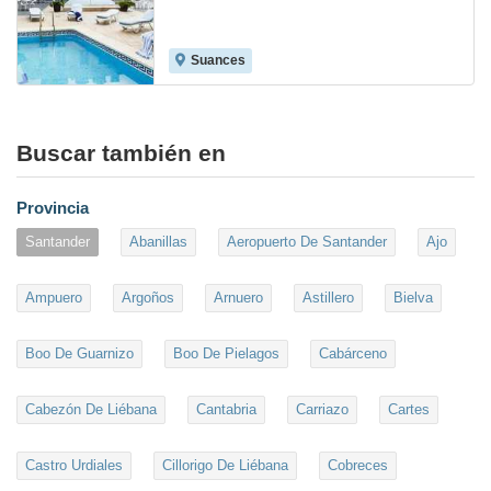
Suances
8.4
Buscar también en
Provincia
Santander
Abanillas
Aeropuerto De Santander
Ajo
Ampuero
Argoños
Arnuero
Astillero
Bielva
Boo De Guarnizo
Boo De Pielagos
Cabárceno
Cabezón De Liébana
Cantabria
Carriazo
Cartes
Castro Urdiales
Cillorigo De Liébana
Cobreces