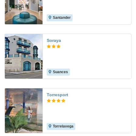
Santander
9.3
Soraya
Suances
8.1
Torresport
Torrelavega
8.6