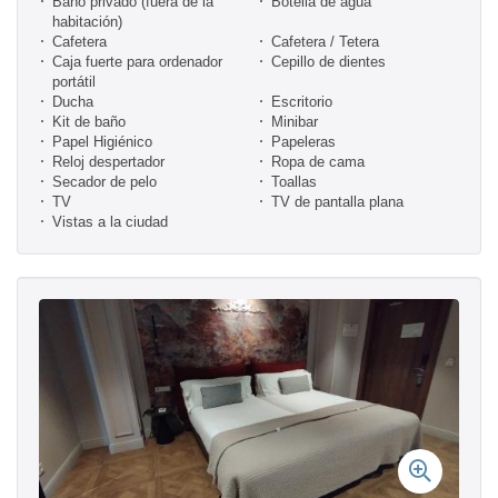
Baño privado (fuera de la
Botella de agua
habitación)
Cafetera
Cafetera / Tetera
Caja fuerte para ordenador
Cepillo de dientes
portátil
Ducha
Escritorio
Kit de baño
Minibar
Papel Higiénico
Papeleras
Reloj despertador
Ropa de cama
Secador de pelo
Toallas
TV
TV de pantalla plana
Vistas a la ciudad