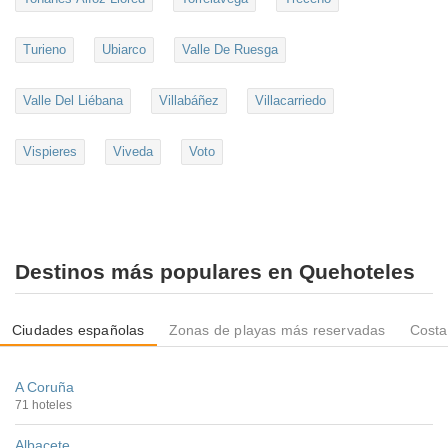
Turieno
Ubiarco
Valle De Ruesga
Valle Del Liébana
Villabáñez
Villacarriedo
Vispieres
Viveda
Voto
Destinos más populares en Quehoteles
Ciudades españolas
Zonas de playas más reservadas
Costa
A Coruña
71 hoteles
Albacete