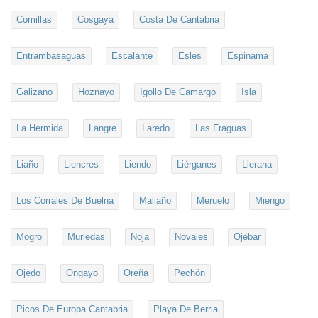
Comillas
Cosgaya
Costa De Cantabria
Entrambasaguas
Escalante
Esles
Espinama
Galizano
Hoznayo
Igollo De Camargo
Isla
La Hermida
Langre
Laredo
Las Fraguas
Liaño
Liencres
Liendo
Liérganes
Llerana
Los Corrales De Buelna
Maliaño
Meruelo
Miengo
Mogro
Muriedas
Noja
Novales
Ojébar
Ojedo
Ongayo
Oreña
Pechón
Picos De Europa Cantabria
Playa De Berria