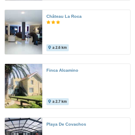
Château La Roca
a 2.6 km
8.5
Finca Alcamino
a 2.7 km
Playa De Covachos