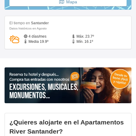
Mapa
El tiempo en
Santander
Datos históricos en Agosto
4 días/mes
Máx. 23.7º
Media 19.9º
Mín. 16.1º
¿Quieres alojarte en el Apartamentos
River Santander?