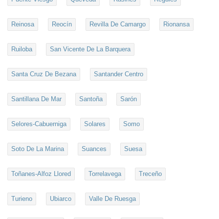
Reinosa
Reocín
Revilla De Camargo
Rionansa
Ruiloba
San Vicente De La Barquera
Santa Cruz De Bezana
Santander Centro
Santillana De Mar
Santoña
Sarón
Selores-Cabuerniga
Solares
Somo
Soto De La Marina
Suances
Suesa
Toñanes-Alfoz Llored
Torrelavega
Treceño
Turieno
Ubiarco
Valle De Ruesga