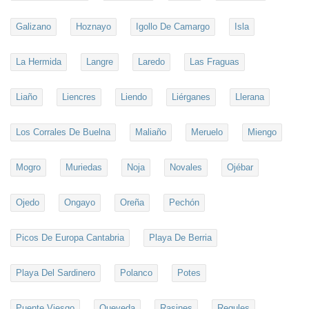
Galizano
Hoznayo
Igollo De Camargo
Isla
La Hermida
Langre
Laredo
Las Fraguas
Liaño
Liencres
Liendo
Liérganes
Llerana
Los Corrales De Buelna
Maliaño
Meruelo
Miengo
Mogro
Muriedas
Noja
Novales
Ojébar
Ojedo
Ongayo
Oreña
Pechón
Picos De Europa Cantabria
Playa De Berria
Playa Del Sardinero
Polanco
Potes
Puente Viesgo
Queveda
Rasines
Regules