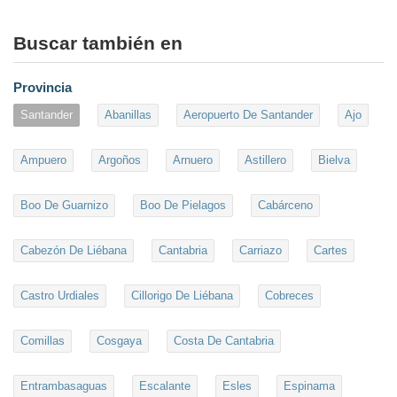
Buscar también en
Provincia
Santander
Abanillas
Aeropuerto De Santander
Ajo
Ampuero
Argoños
Arnuero
Astillero
Bielva
Boo De Guarnizo
Boo De Pielagos
Cabárceno
Cabezón De Liébana
Cantabria
Carriazo
Cartes
Castro Urdiales
Cillorigo De Liébana
Cobreces
Comillas
Cosgaya
Costa De Cantabria
Entrambasaguas
Escalante
Esles
Espinama