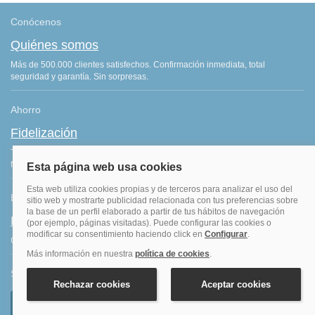
Conócenos
Quiénes somos
Más de 500.000 clientes satisfechos. Confirmación inmediata, total
seguridad y garantía. Sin sorpresas.
Ahorro
Fidelización
Tenemos el programa que te da más saldo por todas tus reservas
finalizadas. Consigue más por lo que ya haces: ¡viajar!
Blog de viajes
Blog hoteles y viajes
Consejos de viajes, ofertas de hoteles y últimas noticias del sector.
Síguenos