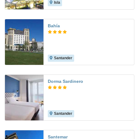
Isla
7.1
Bahía
Santander
9.2
Dorma Sardinero
Santander
8.1
Santemar