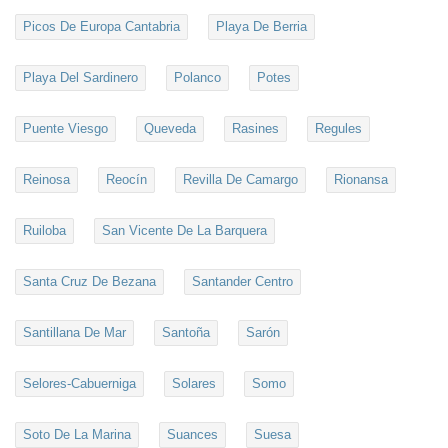
Picos De Europa Cantabria
Playa De Berria
Playa Del Sardinero
Polanco
Potes
Puente Viesgo
Queveda
Rasines
Regules
Reinosa
Reocín
Revilla De Camargo
Rionansa
Ruiloba
San Vicente De La Barquera
Santa Cruz De Bezana
Santander Centro
Santillana De Mar
Santoña
Sarón
Selores-Cabuerniga
Solares
Somo
Soto De La Marina
Suances
Suesa