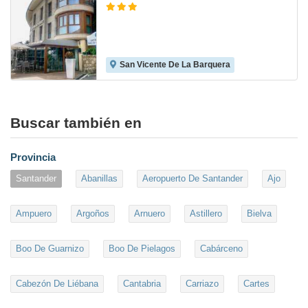
San Vicente De La Barquera
8.2
Buscar también en
Provincia
Santander
Abanillas
Aeropuerto De Santander
Ajo
Ampuero
Argoños
Arnuero
Astillero
Bielva
Boo De Guarnizo
Boo De Pielagos
Cabárceno
Cabezón De Liébana
Cantabria
Carriazo
Cartes