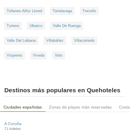
Toñanes-Alfoz Llored
Torrelavega
Treceño
Turieno
Ubiarco
Valle De Ruesga
Valle Del Liébana
Villabáñez
Villacarriedo
Vispieres
Viveda
Voto
Destinos más populares en Quehoteles
Ciudades españolas
Zonas de playas más reservadas
Costa
A Coruña
71 hoteles