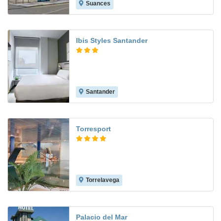
Suances
8.1
Ibis Styles Santander
Santander
9.4
Torresport
Torrelavega
8.6
Palacio del Mar