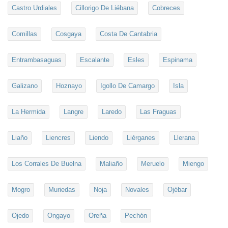
Castro Urdiales
Cillorigo De Liébana
Cobreces
Comillas
Cosgaya
Costa De Cantabria
Entrambasaguas
Escalante
Esles
Espinama
Galizano
Hoznayo
Igollo De Camargo
Isla
La Hermida
Langre
Laredo
Las Fraguas
Liaño
Liencres
Liendo
Liérganes
Llerana
Los Corrales De Buelna
Maliaño
Meruelo
Miengo
Mogro
Muriedas
Noja
Novales
Ojébar
Ojedo
Ongayo
Oreña
Pechón