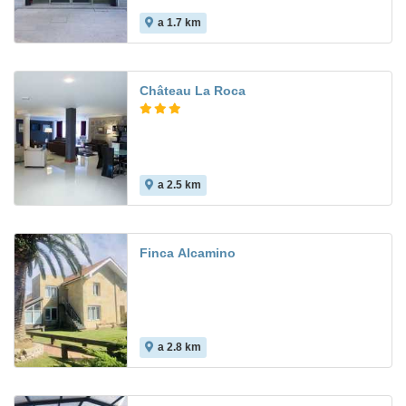
a 1.7 km
7.9
Château La Roca
a 2.5 km
8.5
Finca Alcamino
a 2.8 km