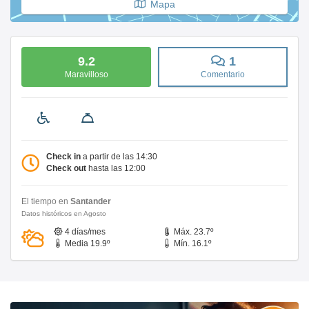
Mapa
9.2
1
Maravilloso
Comentario
Check in
a partir de las 14:30
Check out
hasta las 12:00
El tiempo en
Santander
Datos históricos en Agosto
4 días/mes
Máx. 23.7º
Media 19.9º
Mín. 16.1º