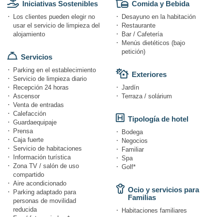
Iniciativas Sostenibles
Comida y Bebida
Los clientes pueden elegir no
Desayuno en la habitación
usar el servicio de limpieza del
Restaurante
alojamiento
Bar / Cafetería
Menús dietéticos (bajo
petición)
Servicios
Parking en el establecimiento
Exteriores
Servicio de limpieza diario
Recepción 24 horas
Jardín
Ascensor
Terraza / solárium
Venta de entradas
Calefacción
Tipología de hotel
Guardaequipaje
Prensa
Bodega
Caja fuerte
Negocios
Servicio de habitaciones
Familiar
Información turística
Spa
Zona TV / salón de uso
Golf*
compartido
Aire acondicionado
Ocio y servicios para
Parking adaptado para
Familias
personas de movilidad
reducida
Habitaciones familiares