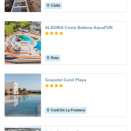
Cádiz
8.3
ALEGRIA Costa Ballena AquaFUN
Rota
8.6
Grupotel Conil Playa
Conil De La Frontera
8.5