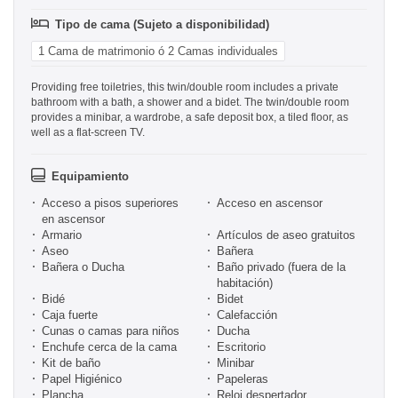
Tipo de cama (Sujeto a disponibilidad)
1 Cama de matrimonio ó 2 Camas individuales
Providing free toiletries, this twin/double room includes a private
bathroom with a bath, a shower and a bidet. The twin/double room
provides a minibar, a wardrobe, a safe deposit box, a tiled floor, as
well as a flat-screen TV.
Equipamiento
Acceso a pisos superiores
Acceso en ascensor
en ascensor
Armario
Artículos de aseo gratuitos
Aseo
Bañera
Bañera o Ducha
Baño privado (fuera de la
habitación)
Bidé
Bidet
Caja fuerte
Calefacción
Cunas o camas para niños
Ducha
Enchufe cerca de la cama
Escritorio
Kit de baño
Minibar
Papel Higiénico
Papeleras
Plancha
Reloj despertador