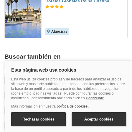
Hoteles Globales Reina Cristina
Algeciras
6.0
Buscar también en
Provincia
Cádiz
Aeropuerto De Jerez
Alcalá De Los Gazules
Algar
Algeciras
Arcos De La Frontera
Barbate
Benalup - Casas Viejas
Benaocaz
Bolonia
Cádiz Provincia
Castelar De La Frontera