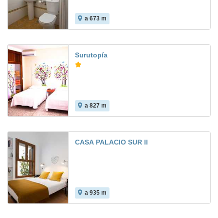
a 673 m
Surutopía
a 827 m
CASA PALACIO SUR II
a 935 m