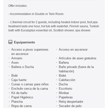
Offer includes:
- Accommodation in Double or Twin Room.
- 1 thermal circuit for 2 guests, including heated indoor pool, foot,spa
treatment lasts one hour, hot tub with waterfall, Finnish sauna, Turkish
bath with Eucalyptus essential oil, Scottish shower, spa shower.
Equipamiento
Acceso a pisos superiores
Acceso en ascensor
en ascensor
Armario
Artículos de aseo gratuitos
Aseo
Bañera
Bañera o Ducha
Baño privado (fuera de la
habitación)
Bidé
Bidet
Caja fuerte
Calefacción
Cunas o camas para niños
Ducha
Enchufe cerca de la cama
Escritorio
Kit de baño
Minibar
Papel Higiénico
Papeleras
Plancha
Reloj despertador
Ropa de cama
Secador de pelo