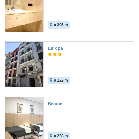
a 205 m
6.4
Europa
a 222 m
8.6
Bearan
a 238 m