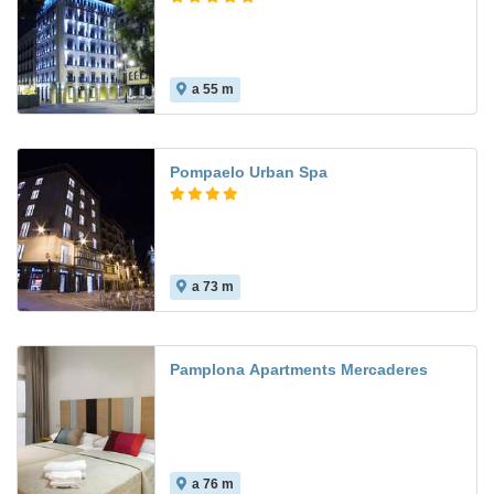
a 55 m
Pompaelo Urban Spa
a 73 m
8.7
Pamplona Apartments Mercaderes
a 76 m