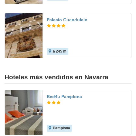
Palacio Guendulain
a 245 m
8.8
Hoteles más vendidos en Navarra
Bed4u Pamplona
Pamplona
8.0