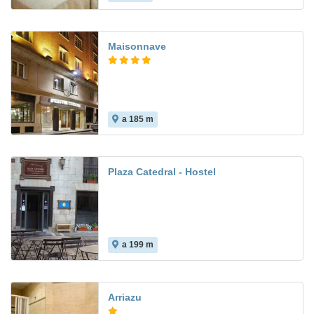
Maisonnave
a 185 m
8.4
Plaza Catedral - Hostel
a 199 m
Arriazu