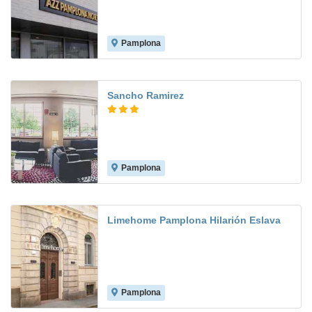
Pamplona
8.1
Sancho Ramirez
Pamplona
8.2
Limehome Pamplona Hilarión Eslava
Pamplona