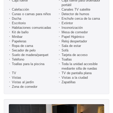
Caja fuerte
Caja fuerte para ordenador
portátil
Calefacción
Canales TV satelite
Cunas o camas para niños
Detector de humos
Ducha
Enchufe cerca de la cama
Escritorio
Extintor
Habitaciones comunicadas
Insonorización
Kit de baño
Mesa de comedor
Minibar
Papel Higiénico
Papeleras
Reloj despertador
Ropa de cama
Sala de estar
Secador de pelo
Sofá
Suelo de madera/parquet
Tarjeta de acceso
Teléfono
Toallas
Toallas para la piscina
Toda la unidad accesible
mediante silla de ruedas
TV
TV de pantalla plana
Vistas
Vistas a la ciudad
Vistas al jardín
Zapatillas
Zona de comedor