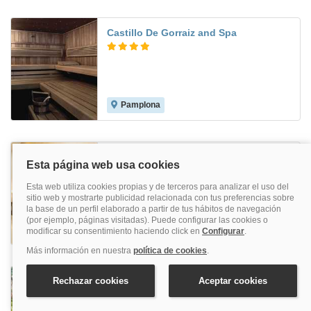
Castillo De Gorraiz and Spa
Pamplona
9.0
B&B Logroño Las Cañas
Viana
7.6
Luze El Toro