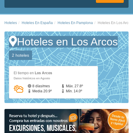
Hoteles
Hoteles En España
Hoteles En Pamplona
Hoteles En Los Arcos
Hoteles en Los Arcos
2 hoteles
El tiempo en
Los Arcos
Datos históricos en Agosto
8 días/mes
Máx. 27.8º
Media 20.9º
Mín. 14.0º