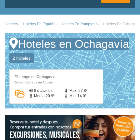
Hoteles
Hoteles En España
Hoteles En Pamplona
Hoteles En Ochagaví
Hoteles en Ochagavía
2 hoteles
El tiempo en
Ochagavía
Datos históricos en Agosto
8 días/mes
Máx. 27.8º
Media 20.9º
Mín. 14.0º