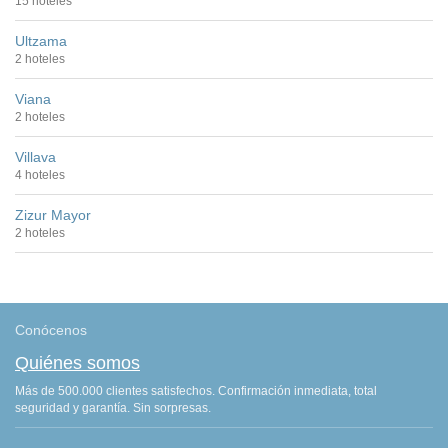
15 hoteles
Ultzama
2 hoteles
Viana
2 hoteles
Villava
4 hoteles
Zizur Mayor
2 hoteles
Conócenos
Quiénes somos
Más de 500.000 clientes satisfechos. Confirmación inmediata, total
seguridad y garantía. Sin sorpresas.