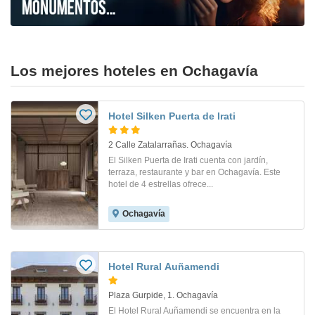
Los mejores hoteles en Ochagavía
Hotel Silken Puerta de Irati
2 Calle Zatalarrañas. Ochagavía
El Silken Puerta de Irati cuenta con jardín,
terraza, restaurante y bar en Ochagavía. Este
hotel de 4 estrellas ofrece...
Ochagavía
Hotel Rural Auñamendi
Plaza Gurpide, 1. Ochagavía
El Hotel Rural Auñamendi se encuentra en la