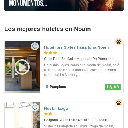
Los mejores hoteles en Noáin
Hotel Ibis Styles Pamplona Noain
Calle Real Sn, Calle Merindad De Pamplona . Noain
Hotel ibis Styles Pamplona Noain de Noáin, está
a menos de cinco minutos en coche de Centro
comercial La Morea y...
Pamplona
8.8
Hostal Izaga
Poligono Noain Eskiroz Calle O 7. Noain
Si decides alojarte en Hostal Izaga de Noáin,