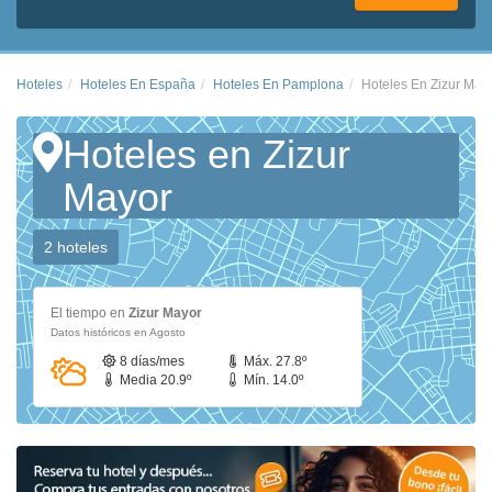
Hoteles
Hoteles En España
Hoteles En Pamplona
Hoteles En Zizur May
Hoteles en Zizur
Mayor
2 hoteles
El tiempo en
Zizur Mayor
Datos históricos en Agosto
8 días/mes
Máx. 27.8º
Media 20.9º
Mín. 14.0º