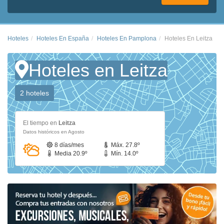
Hoteles
Hoteles En España
Hoteles En Pamplona
Hoteles En Leitza
Hoteles en Leitza
2 hoteles
El tiempo en
Leitza
Datos históricos en Agosto
8 días/mes
Máx. 27.8º
Media 20.9º
Mín. 14.0º