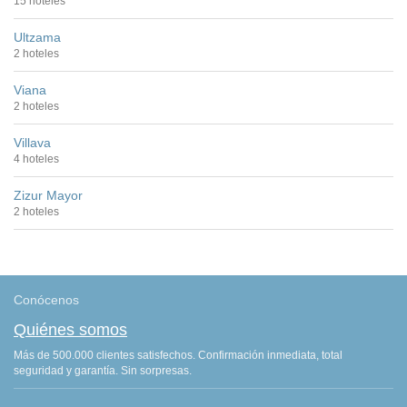
15 hoteles
Ultzama
2 hoteles
Viana
2 hoteles
Villava
4 hoteles
Zizur Mayor
2 hoteles
Conócenos
Quiénes somos
Más de 500.000 clientes satisfechos. Confirmación inmediata, total
seguridad y garantía. Sin sorpresas.