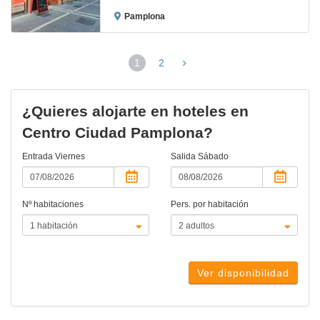
Pamplona
1
2
(página
actual)
¿Quieres alojarte en hoteles en
Centro Ciudad Pamplona?
Entrada
Viernes
Salida
Sábado
Nº habitaciones
Pers. por habitación
Ver disponibilidad