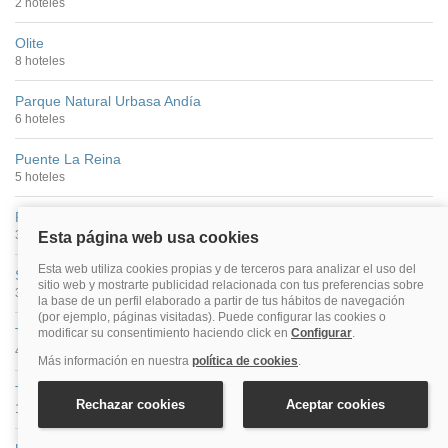
2 hoteles
Olite
8 hoteles
Parque Natural Urbasa Andía
6 hoteles
Puente La Reina
5 hoteles
Roncesvalles
3 hoteles
San Adrián
3 hoteles
Tafalla
4 hoteles
Tudela
15 hoteles