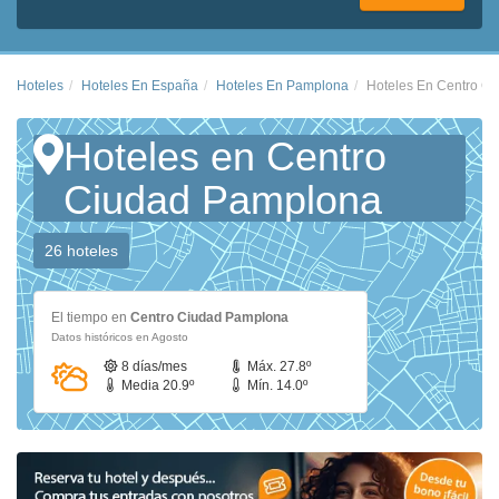
Hoteles
Hoteles En España
Hoteles En Pamplona
Hoteles En Centro C
Hoteles en Centro
Ciudad Pamplona
26 hoteles
El tiempo en
Centro Ciudad Pamplona
Datos históricos en Agosto
8 días/mes
Máx. 27.8º
Media 20.9º
Mín. 14.0º