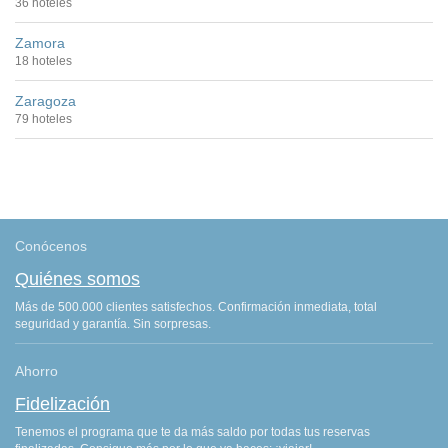
36 hoteles
Zamora
18 hoteles
Zaragoza
79 hoteles
Conócenos
Quiénes somos
Más de 500.000 clientes satisfechos. Confirmación inmediata, total
seguridad y garantía. Sin sorpresas.
Ahorro
Fidelización
Tenemos el programa que te da más saldo por todas tus reservas