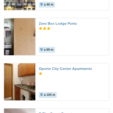
a 40 m
8.6
Zero Box Lodge Porto
a 99 m
Oporto City Center Apartments
a 105 m