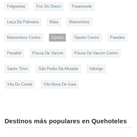
Felgueiras
Foz Do Douro
Freamunde
Leça Da Palmeira
Maia
Matosinhos
Matosinhos Centro
Oporto
Oporto Centro
Paredes
Penafiel
Povoa De Varzim
Póvoa Do Varzim Centro
Santo Tirso
São Pedro Da Afurada
Valongo
Vila Do Conde
Vila Nova De Gaia
Destinos más populares en Quehoteles