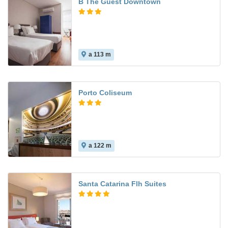
B The Guest Downtown
a 113 m
Porto Coliseum
a 122 m
Santa Catarina Flh Suites