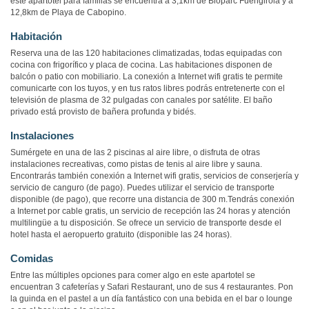
este apartotel para familias se encuentra a 3,1km de Bioparc Fuengirola y a
12,8km de Playa de Cabopino.
Habitación
Reserva una de las 120 habitaciones climatizadas, todas equipadas con
cocina con frigorífico y placa de cocina. Las habitaciones disponen de
balcón o patio con mobiliario. La conexión a Internet wifi gratis te permite
comunicarte con los tuyos, y en tus ratos libres podrás entretenerte con el
televisión de plasma de 32 pulgadas con canales por satélite. El baño
privado está provisto de bañera profunda y bidés.
Instalaciones
Sumérgete en una de las 2 piscinas al aire libre, o disfruta de otras
instalaciones recreativas, como pistas de tenis al aire libre y sauna.
Encontrarás también conexión a Internet wifi gratis, servicios de conserjería y
servicio de canguro (de pago). Puedes utilizar el servicio de transporte
disponible (de pago), que recorre una distancia de 300 m.Tendrás conexión
a Internet por cable gratis, un servicio de recepción las 24 horas y atención
multilingüe a tu disposición. Se ofrece un servicio de transporte desde el
hotel hasta el aeropuerto gratuito (disponible las 24 horas).
Comidas
Entre las múltiples opciones para comer algo en este apartotel se
encuentran 3 cafeterías y Safari Restaurant, uno de sus 4 restaurantes. Pon
la guinda en el pastel a un día fantástico con una bebida en el bar o lounge