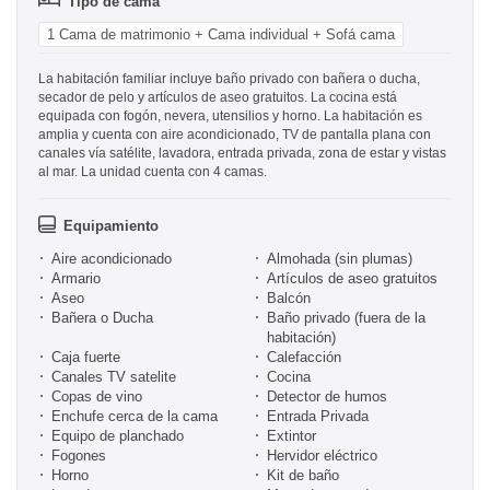
Tipo de cama
1 Cama de matrimonio + Cama individual + Sofá cama
La habitación familiar incluye baño privado con bañera o ducha,
secador de pelo y artículos de aseo gratuitos. La cocina está
equipada con fogón, nevera, utensilios y horno. La habitación es
amplia y cuenta con aire acondicionado, TV de pantalla plana con
canales vía satélite, lavadora, entrada privada, zona de estar y vistas
al mar. La unidad cuenta con 4 camas.
Equipamiento
Aire acondicionado
Almohada (sin plumas)
Armario
Artículos de aseo gratuitos
Aseo
Balcón
Bañera o Ducha
Baño privado (fuera de la
habitación)
Caja fuerte
Calefacción
Canales TV satelite
Cocina
Copas de vino
Detector de humos
Enchufe cerca de la cama
Entrada Privada
Equipo de planchado
Extintor
Fogones
Hervidor eléctrico
Horno
Kit de baño