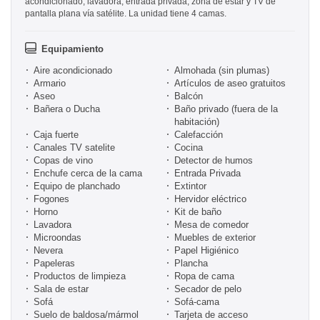
acondicionado, lavadora, entrada privada, zona de estar y TV de
pantalla plana vía satélite. La unidad tiene 4 camas.
Equipamiento
Aire acondicionado
Almohada (sin plumas)
Armario
Artículos de aseo gratuitos
Aseo
Balcón
Bañera o Ducha
Baño privado (fuera de la
habitación)
Caja fuerte
Calefacción
Canales TV satelite
Cocina
Copas de vino
Detector de humos
Enchufe cerca de la cama
Entrada Privada
Equipo de planchado
Extintor
Fogones
Hervidor eléctrico
Horno
Kit de baño
Lavadora
Mesa de comedor
Microondas
Muebles de exterior
Nevera
Papel Higiénico
Papeleras
Plancha
Productos de limpieza
Ropa de cama
Sala de estar
Secador de pelo
Sofá
Sofá-cama
Suelo de baldosa/mármol
Tarjeta de acceso