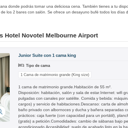
iana donde podrás tomar una deliciosa cena. También tienes a tu dispo
 de los 2 bares con salón. Se ofrece un desayuno bufé todos los días 
es Hotel Novotel Melbourne Airport
Junior Suite con 1 cama king
Tipo de cama
1 Cama de matrimonio grande (King size)
1 cama de matrimonio grande.Habitación de 55 m².
Disposición: habitación, salón y sala de estar.Internet: wifi g
pulgadas con canales por satélite. Comida y bebida: máquin
cargos) y servicio de habitaciones.Descanso: carta de almo
baño privado con albornoces y ducha y bañera separadas con
prácticos: caja fuerte (con capacidad para un portátil), planc
(gratis) a petición.Comodidades: cambio de sábanas bajo peti
acondicionado.Accesibilidad: suelo de acabado listo en la h