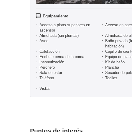
Equipamiento
Acceso a pisos superiores en
Acceso en asc
ascensor
Almohada (sin plumas)
Almohada de p
Aseo
Baño privado (f
habitación)
Calefacción
Cepillo de dien
Enchufe cerca de la cama
Equipo de plan
Insonorización
Kit de baño
Perchero
Plancha
Sala de estar
Secador de pel
Teléfono
Toallas
Vistas
Puntos de interés