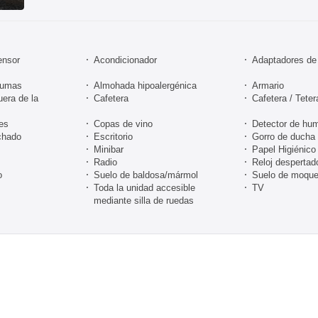
ensor
Acondicionador
Adaptadores de 
lumas
Almohada hipoalergénica
Armario
uera de la
Cafetera
Cafetera / Teter
tes
Copas de vino
Detector de hu
chado
Escritorio
Gorro de ducha
Minibar
Papel Higiénico
Radio
Reloj despertad
o
Suelo de baldosa/mármol
Suelo de moque
Toda la unidad accesible
TV
mediante silla de ruedas