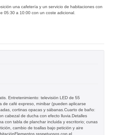
sición una cafetería y un servicio de habitaciones con
de 05:30 a 10:00 con un coste adicional.
ratis. Entretenimiento: televisión LED de 55
a de café expreso, minibar (pueden aplicarse
hadas, cortinas opacas y sábanas.Cuarto de baño:
 cabezal de ducha con efecto lluvia.Detalles
ha con tabla de planchar incluida y escritorio; cunas
ción, cambio de toallas bajo petición y aire
abitaciónElementos respetuosos con el