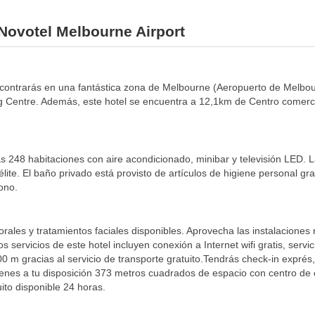
 Novotel Melbourne Airport
e encontrarás en una fantástica zona de Melbourne (Aeropuerto de Mel
ing Centre. Además, este hotel se encuentra a 12,1km de Centro come
s 248 habitaciones con aire acondicionado, minibar y televisión LED. L
élite. El baño privado está provisto de artículos de higiene personal g
fono.
orales y tratamientos faciales disponibles. Aprovecha las instalaciones 
s servicios de este hotel incluyen conexión a Internet wifi gratis, serv
400 m gracias al servicio de transporte gratuito.Tendrás check-in exprés,
enes a tu disposición 373 metros cuadrados de espacio con centro de 
uito disponible 24 horas.