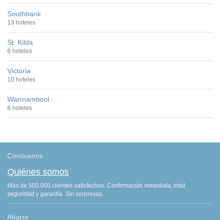
Southbank
13 hoteles
St. Kilda
6 hoteles
Victoria
10 hoteles
Warrnambool
6 hoteles
Conócenos
Quiénes somos
Más de 500.000 clientes satisfechos. Confirmación inmediata, total
seguridad y garantía. Sin sorpresas.
Ahorro