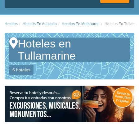
Hoteles
Hoteles En Australia
Hoteles En Melbourne
Hoteles En Tullamar
Hoteles en
Tullamarine
6 hoteles